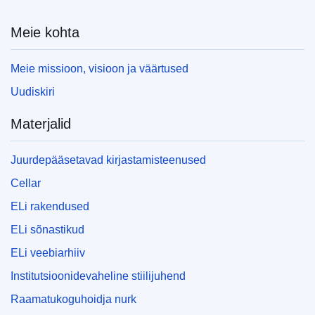
Meie kohta
Meie missioon, visioon ja väärtused
Uudiskiri
Materjalid
Juurdepääsetavad kirjastamisteenused
Cellar
ELi rakendused
ELi sõnastikud
ELi veebiarhiiv
Institutsioonidevaheline stiilijuhend
Raamatukoguhoidja nurk