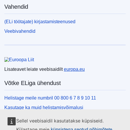
Vahendid
(ELi töötajate) kirjastamisteenused
Veebivahendid
Euroopa Liit
Lisateavet leiate veebisaidilt
europa.eu
Võtke ELiga ühendust
Helistage meile numbril 00 800 6 7 8 9 10 11
Kasutage ka muid helistamisvõimalusi
Kirjutage meile kontaktvormi vahendusel
Sellel veebisaidil kasutatakse küpsiseid.
Külastage meid ELi teabekeskuses
Külastage meie
küpsistega seotud põhimõtete