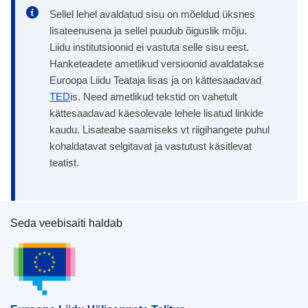
Sellel lehel avaldatud sisu on mõeldud üksnes
lisateenusena ja sellel puudub õiguslik mõju.
Liidu institutsioonid ei vastuta selle sisu eest.
Hanketeadete ametlikud versioonid avaldatakse
Euroopa Liidu Teataja lisas ja on kättesaadavad
TED
is. Need ametlikud tekstid on vahetult
kättesaadavad käesolevale lehele lisatud linkide
kaudu. Lisateabe saamiseks vt riigihangete puhul
kohaldatavat selgitavat ja vastutust käsitlevat
teatist.
Seda veebisaiti haldab
Euroopa Liidu Väljaannete Talitus