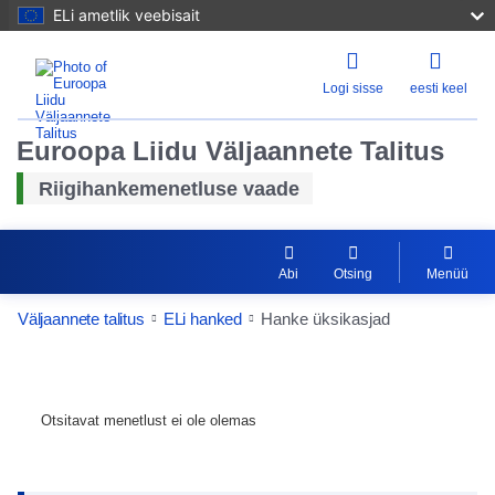
ELi ametlik veebisait
Logi sisse
eesti keel
Euroopa Liidu Väljaannete Talitus
Riigihankemenetluse vaade
Abi
Otsing
Menüü
Väljaannete talitus
ELi hanked
Hanke üksikasjad
Otsitavat menetlust ei ole olemas