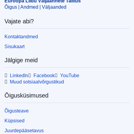
Euroopa Liidu Väljaannete Talitus
Õigus | Andmed | Väljaanded
Vajate abi?
Kontaktandmed
Sisukaart
Jälgige meid
LinkedIn
Facebook
YouTube
Muud sotsiaalvõrgustikud
Õigusküsimused
Õigusteave
Küpsised
Juurdepääsetavus