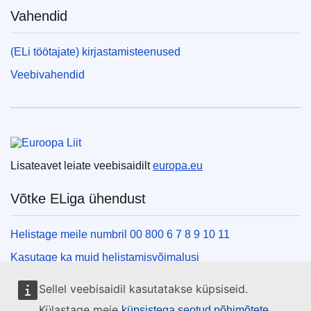
Vahendid
(ELi töötajate) kirjastamisteenused
Veebivahendid
Euroopa Liit
Lisateavet leiate veebisaidilt
europa.eu
Võtke ELiga ühendust
Helistage meile numbril 00 800 6 7 8 9 10 11
Kasutage ka muid helistamisvõimalusi
Kirjutage meile kontaktvormi vahendusel
Sellel veebisaidil kasutatakse küpsiseid.
Külastage meid ELi teabekeskuses
Külastage meie
küpsistega seotud põhimõtete