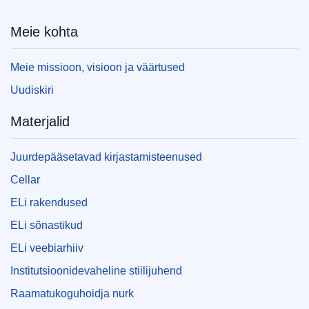
Meie kohta
Meie missioon, visioon ja väärtused
Uudiskiri
Materjalid
Juurdepääsetavad kirjastamisteenused
Cellar
ELi rakendused
ELi sõnastikud
ELi veebiarhiiv
Institutsioonidevaheline stiilijuhend
Raamatukoguhoidja nurk