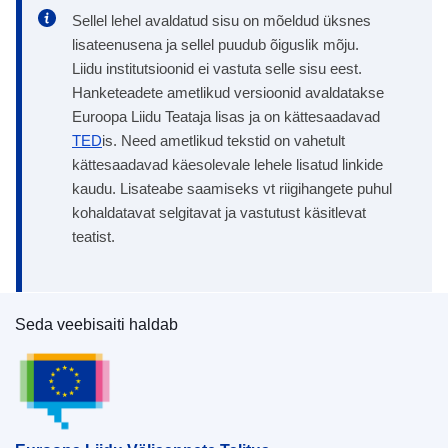
Sellel lehel avaldatud sisu on mõeldud üksnes
lisateenusena ja sellel puudub õiguslik mõju.
Liidu institutsioonid ei vastuta selle sisu eest.
Hanketeadete ametlikud versioonid avaldatakse
Euroopa Liidu Teataja lisas ja on kättesaadavad
TED
is. Need ametlikud tekstid on vahetult
kättesaadavad käesolevale lehele lisatud linkide
kaudu. Lisateabe saamiseks vt riigihangete puhul
kohaldatavat selgitavat ja vastutust käsitlevat
teatist.
Seda veebisaiti haldab
Euroopa Liidu Väljaannete Talitus