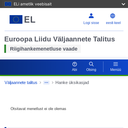
ELi ametlik veebisait
Logi sisse
eesti keel
Euroopa Liidu Väljaannete Talitus
Riigihankemenetluse vaade
Abi
Otsing
Menüü
Väljaannete talitus
Hanke üksikasjad
Otsitavat menetlust ei ole olemas