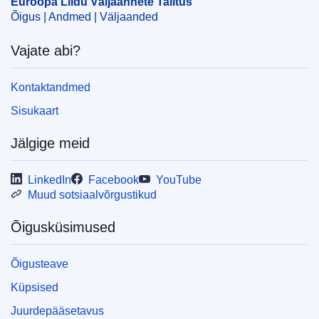
Euroopa Liidu Väljaannete Talitus
Õigus | Andmed | Väljaanded
Vajate abi?
Kontaktandmed
Sisukaart
Jälgige meid
LinkedIn
Facebook
YouTube
Muud sotsiaalvõrgustikud
Õigusküsimused
Õigusteave
Küpsised
Juurdepääsetavus