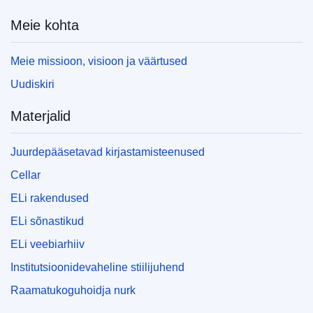
Meie kohta
Meie missioon, visioon ja väärtused
Uudiskiri
Materjalid
Juurdepääsetavad kirjastamisteenused
Cellar
ELi rakendused
ELi sõnastikud
ELi veebiarhiiv
Institutsioonidevaheline stiilijuhend
Raamatukoguhoidja nurk