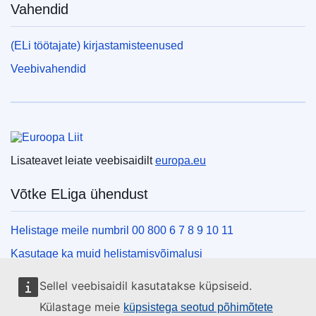
Vahendid
(ELi töötajate) kirjastamisteenused
Veebivahendid
Euroopa Liit
Lisateavet leiate veebisaidilt
europa.eu
Võtke ELiga ühendust
Helistage meile numbril 00 800 6 7 8 9 10 11
Kasutage ka muid helistamisvõimalusi
Kirjutage meile kontaktvormi vahendusel
Sellel veebisaidil kasutatakse küpsiseid.
Külastage meid ELi teabekeskuses
Külastage meie
küpsistega seotud põhimõtete