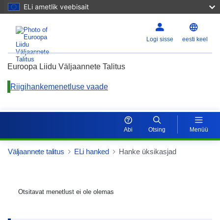
ELi ametlik veebisait
Logi sisse
eesti keel
Euroopa Liidu Väljaannete Talitus
Riigihankemenetluse vaade
Abi
Otsing
Menüü
Väljaannete talitus
ELi hanked
Hanke üksikasjad
Otsitavat menetlust ei ole olemas