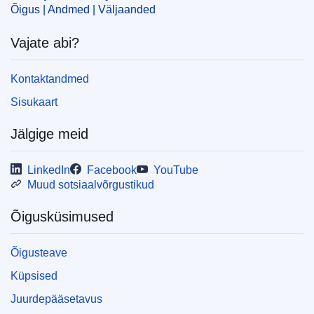
Õigus | Andmed | Väljaanded
Vajate abi?
Kontaktandmed
Sisukaart
Jälgige meid
LinkedIn
Facebook
YouTube
Muud sotsiaalvõrgustikud
Õigusküsimused
Õigusteave
Küpsised
Juurdepääsetavus