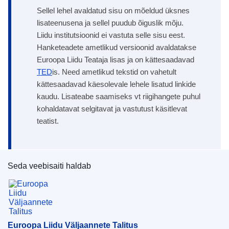
Sellel lehel avaldatud sisu on mõeldud üksnes
lisateenusena ja sellel puudub õiguslik mõju.
Liidu institutsioonid ei vastuta selle sisu eest.
Hanketeadete ametlikud versioonid avaldatakse
Euroopa Liidu Teataja lisas ja on kättesaadavad
TED
is. Need ametlikud tekstid on vahetult
kättesaadavad käesolevale lehele lisatud linkide
kaudu. Lisateabe saamiseks vt riigihangete puhul
kohaldatavat selgitavat ja vastutust käsitlevat
teatist.
Seda veebisaiti haldab
Euroopa Liidu Väljaannete Talitus
Euroopa Liidu Väljaannete Talitus