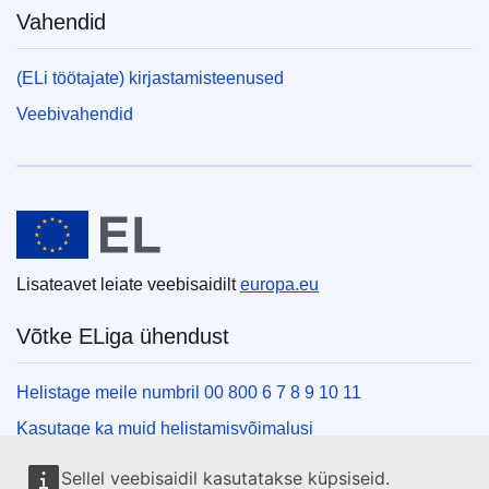
Vahendid
(ELi töötajate) kirjastamisteenused
Veebivahendid
Euroopa Liit
Lisateavet leiate veebisaidilt
europa.eu
Võtke ELiga ühendust
Helistage meile numbril 00 800 6 7 8 9 10 11
Kasutage ka muid helistamisvõimalusi
Kirjutage meile kontaktvormi vahendusel
Sellel veebisaidil kasutatakse küpsiseid.