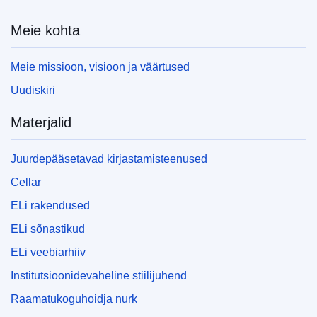
Meie kohta
Meie missioon, visioon ja väärtused
Uudiskiri
Materjalid
Juurdepääsetavad kirjastamisteenused
Cellar
ELi rakendused
ELi sõnastikud
ELi veebiarhiiv
Institutsioonidevaheline stiilijuhend
Raamatukoguhoidja nurk