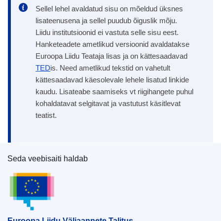
Sellel lehel avaldatud sisu on mõeldud üksnes
lisateenusena ja sellel puudub õiguslik mõju.
Liidu institutsioonid ei vastuta selle sisu eest.
Hanketeadete ametlikud versioonid avaldatakse
Euroopa Liidu Teataja lisas ja on kättesaadavad
TED
is. Need ametlikud tekstid on vahetult
kättesaadavad käesolevale lehele lisatud linkide
kaudu. Lisateabe saamiseks vt riigihangete puhul
kohaldatavat selgitavat ja vastutust käsitlevat
teatist.
Seda veebisaiti haldab
Euroopa Liidu Väljaannete Talitus
Euroopa Liidu Väljaannete Talitus