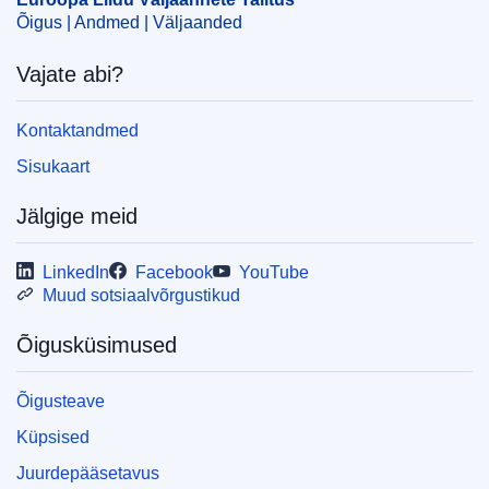
Õigus | Andmed | Väljaanded
Vajate abi?
Kontaktandmed
Sisukaart
Jälgige meid
LinkedIn
Facebook
YouTube
Muud sotsiaalvõrgustikud
Õigusküsimused
Õigusteave
Küpsised
Juurdepääsetavus