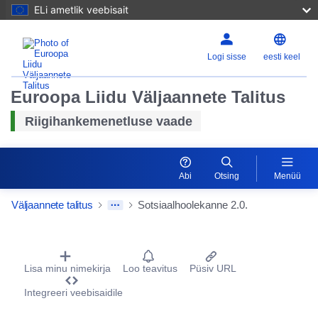
ELi ametlik veebisait
Logi sisse
eesti keel
Euroopa Liidu Väljaannete Talitus
Riigihankemenetluse vaade
Abi
Otsing
Menüü
Väljaannete talitus
Sotsiaalhoolekanne 2.0.
Procurement Detail Actions Portlet
Lähtest
Lisa minu nimekirja
Loo teavitus
Püsiv URL
Integreeri veebisaidile
Suurend