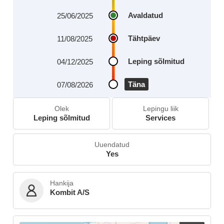
Avaldatud
25/06/2025
Tähtpäev
11/08/2025
Leping sõlmitud
04/12/2025
Täna
07/08/2026
Olek
Lepingu liik
Leping sõlmitud
Services
Uuendatud
Yes
Hankija
Kombit A/S