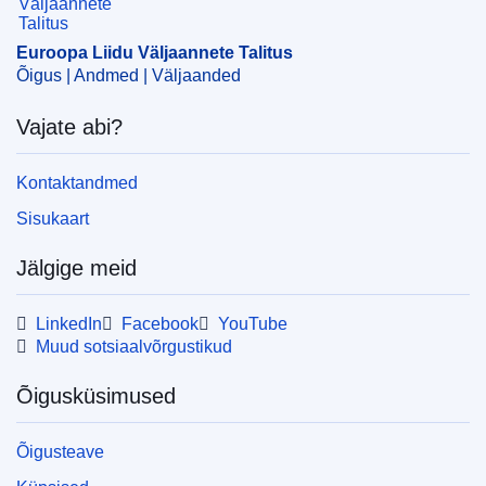
EDITION : 92c8c969-ec25-11ec-a534-01aa75ed71a1
EDITION : 7aa60dea-04e7-11e9-adde-01aa75ed71a1
Euroopa Liidu Väljaannete Talitus
Õigus | Andmed | Väljaanded
EDITION : ff5d5c90-2293-11ef-a251-01aa75ed71a1
Vajate abi?
EDITION : 0754d939-438f-11ef-865a-01aa75ed71a1
Kontaktandmed
Sisukaart
Jälgige meid
LinkedIn
Facebook
YouTube
Muud sotsiaalvõrgustikud
Õigusküsimused
Õigusteave