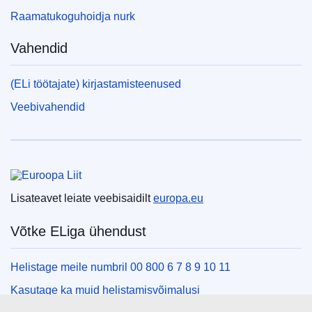
Raamatukoguhoidja nurk
Vahendid
(ELi töötajate) kirjastamisteenused
Veebivahendid
Euroopa Liit
Lisateavet leiate veebisaidilt
europa.eu
Võtke ELiga ühendust
Helistage meile numbril 00 800 6 7 8 9 10 11
Kasutage ka muid helistamisvõimalusi