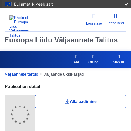
ELi ametlik veebisait
eesti keel
Logi sisse
Euroopa Liidu Väljaannete Talitus
Abi
Otsing
Menüü
Väljaannete talitus
Väljaande üksikasjad
Publication Detail Actions Portlet
Publication detail
Allalaadimine