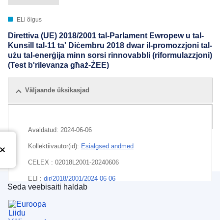
ELi õigus
Direttiva (UE) 2018/2001 tal-Parlament Ewropew u tal-
Kunsill tal-11 ta' Diċembru 2018 dwar il-promozzjoni tal-
użu tal-enerġija minn sorsi rinnovabbli (riformulazzjoni)
(Test b'rilevanza għaż-ŻEE)
Väljaande üksikasjad
Kõik väljaanded
Avaldatud:
2024-06-06
Kollektiivautor(id):
Esialgsed andmed
CELEX : 02018L2001-20240606
ELI :
dir/2018/2001/2024-06-06
Seda veebisaiti haldab
Euroopa Liidu Väljaannete Talitus
EDITION : 1b2898df-9e7d-11ee-b164-01aa75ed71a1