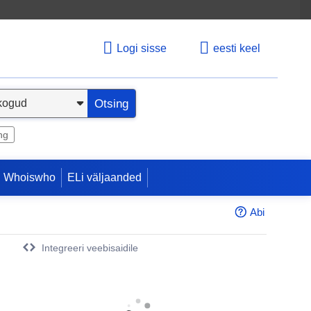
Logi sisse
eesti keel
Otsing
ng
 Whoiswho
ELi väljaanded
Abi
Integreeri veebisaidile