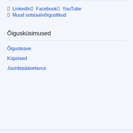
LinkedIn
Facebook
YouTube
Muud sotsiaalvõrgustikud
Õigusküsimused
Õigusteave
Küpsised
Juurdepääsetavus