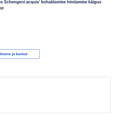
nas Schengeni acquisʼ kohaldamise hindamise käigus
st
dimine ja keeled