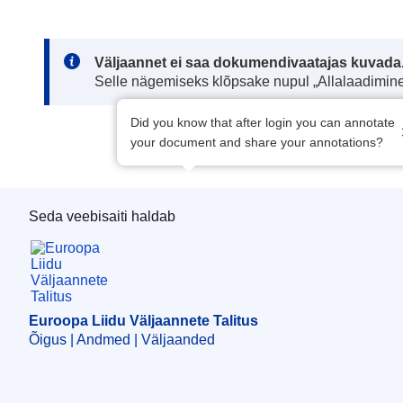
Note:
Väljaannet ei saa dokumendivaatajas kuvada
Selle nägemiseks klõpsake nupul „Allalaadimine
Did you know that after login you can annotate
your document and share your annotations?
Seda veebisaiti haldab
Euroopa Liidu Väljaannete Talitus
Euroopa Liidu Väljaannete Talitus
Õigus | Andmed | Väljaanded