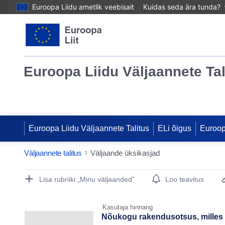
Euroopa Liidu ametlik veebisait
Kuidas seda ära tunda?
Euroopa Liidu Väljaannete Tal
Euroopa Liidu Väljaannete Talitus
ELi õigus
Euroo
Väljaannete talitus
Väljaande üksikasjad
Publication Detail Actions Portlet
Lisa rubriiki „Minu väljaanded”
Loo teavitus
Kasutaja hinnang
Nõukogu rakendusotsus, milles es