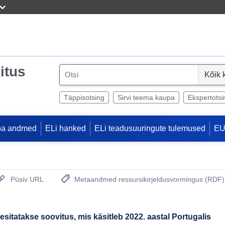
itus
S
e
l
Täppisotsing
Sirvi teema kaupa
Ekspertotsi
e
c
pa andmed
ELi hanked
ELi teadusuuringute tulemused
EU
t
Püsiv URL
Metaandmed ressursikirjeldusvormingus (RDF)
(Avab uue akna)
itatakse soovitus, mis käsitleb 2022. aastal Portugalis