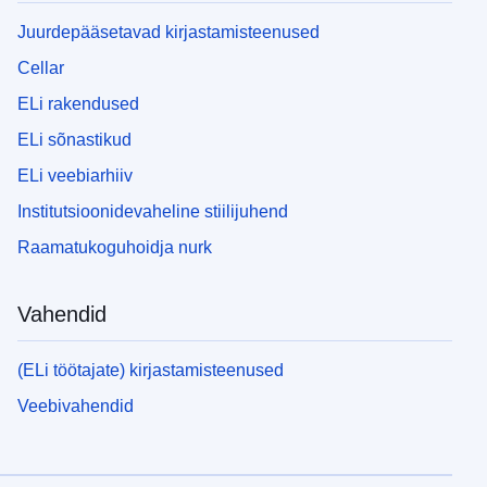
Juurdepääsetavad kirjastamisteenused
Cellar
ELi rakendused
ELi sõnastikud
ELi veebiarhiiv
Institutsioonidevaheline stiilijuhend
Raamatukoguhoidja nurk
Vahendid
(ELi töötajate) kirjastamisteenused
Veebivahendid