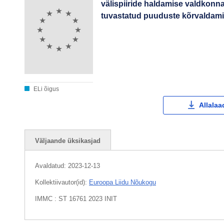
välispiiride haldamise valdkon
tuvastatud puuduste kõrvaldami
ELi õigus
Allalaa
Väljaande üksikasjad
Avaldatud:
2023-12-13
Kollektiivautor(id):
Euroopa Liidu Nõukogu
IMMC : ST 16761 2023 INIT