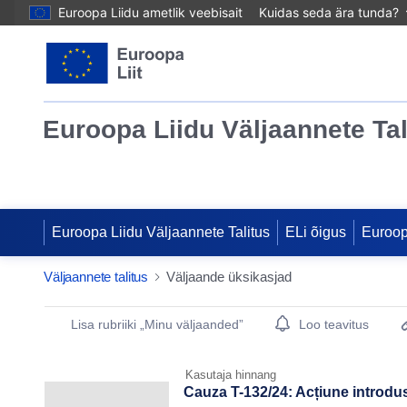
Euroopa Liidu ametlik veebisait
Kuidas seda ära tunda?
Euroopa Liidu Väljaannete Tal
Euroopa Liidu Väljaannete Talitus
ELi õigus
Euroo
Väljaannete talitus
Väljaande üksikasjad
Publication Detail Actions Portlet
Lisa rubriiki „Minu väljaanded”
Loo teavitus
Kasutaja hinnang
Cauza T-132/24: Acțiune introdu