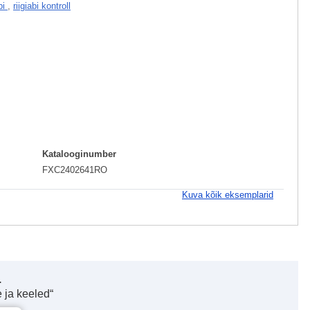
abi
,
riigiabi kontroll
Katalooginumber
FXC2402641RO
Kuva kõik eksemplarid
.
 ja keeled“