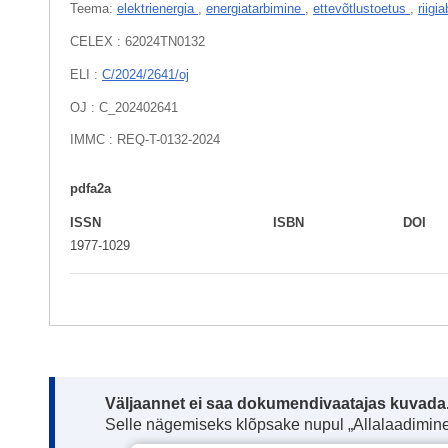
Teema:
elektrienergia
,
energiatarbimine
,
ettevõtlustoetus
,
riigi
CELEX : 62024TN0132
ELI :
C/2024/2641/oj
OJ : C_202402641
IMMC : REQ-T-0132-2024
pdfa2a
ISSN
ISBN
DOI
1977-1029
Note:
Väljaannet ei saa dokumendivaatajas kuvada
Selle nägemiseks klõpsake nupul „Allalaadimine