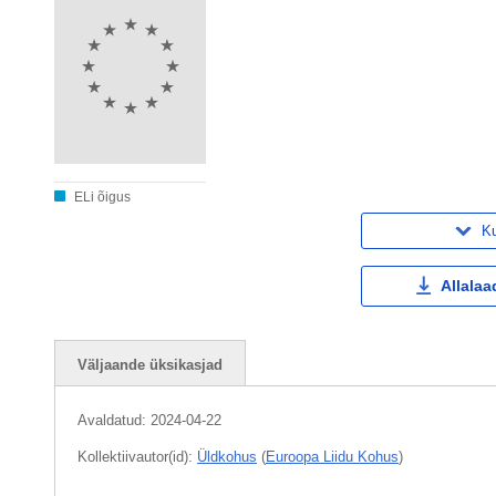
ELi õigus
Ku
Allalaa
Väljaande üksikasjad
Avaldatud:
2024-04-22
Kollektiivautor(id):
Üldkohus
(
Euroopa Liidu Kohus
)