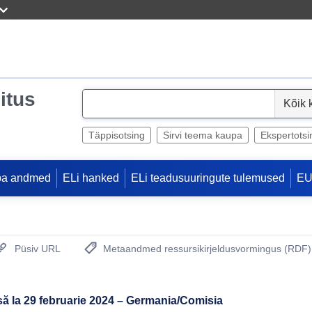
itus
S
e
l
Täppisotsing
Sirvi teema kaupa
Ekspertotsi
e
c
pa andmed
ELi hanked
ELi teadusuuringute tulemused
EU
t
Püsiv URL
Metaandmed ressursikirjeldusvormingus (RDF)
(Avab uue akna)
să la 29 februarie 2024 – Germania/Comisia