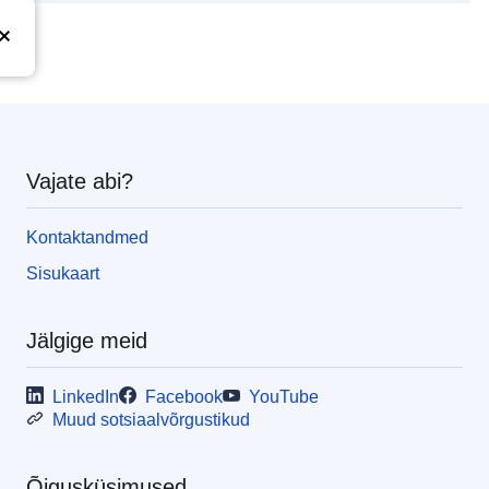
Vajate abi?
Kontaktandmed
Sisukaart
Jälgige meid
LinkedIn
Facebook
YouTube
Muud sotsiaalvõrgustikud
Õigusküsimused