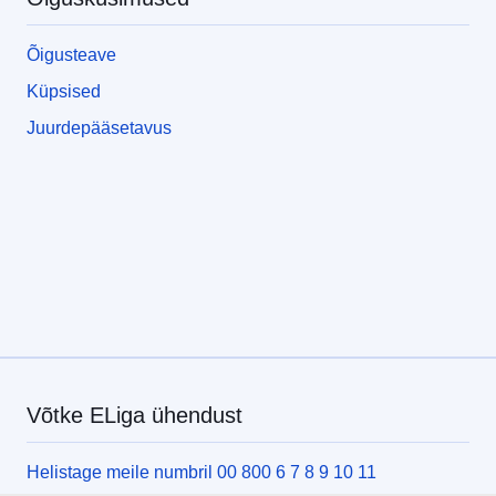
Õigusteave
Küpsised
Juurdepääsetavus
Võtke ELiga ühendust
Helistage meile numbril 00 800 6 7 8 9 10 11