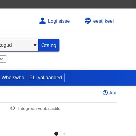
Logi sisse
eesti keel
Otsing
ng
 Whoiswho
ELi väljaanded
Abi
Integreeri veebisaidile