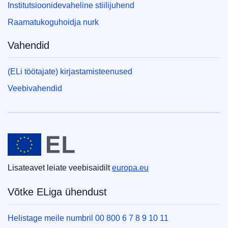
Institutsioonidevaheline stiilijuhend
Raamatukoguhoidja nurk
Vahendid
(ELi töötajate) kirjastamisteenused
Veebivahendid
Euroopa Liit
Lisateavet leiate veebisaidilt
europa.eu
Võtke ELiga ühendust
Helistage meile numbril 00 800 6 7 8 9 10 11