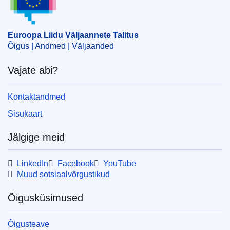
CELEX : 52016XG1018(01)
OJ : JOC_2016_384_R_0002
Euroopa Liidu Väljaannete Talitus
Õigus | Andmed | Väljaanded
Vajate abi?
Kontaktandmed
Sisukaart
Jälgige meid
LinkedIn
Facebook
YouTube
Muud sotsiaalvõrgustikud
Õigusküsimused
Õigusteave