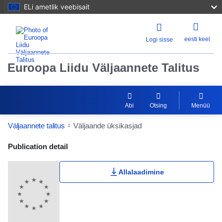
ELi ametlik veebisait
eesti keel
Logi sisse
Euroopa Liidu Väljaannete Talitus
Abi
Otsing
Menüü
Väljaannete talitus
Väljaande üksikasjad
Publication Detail Actions Portlet
Publication detail
Allalaadimine