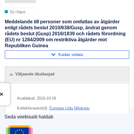
ELi õigus
Meddelande till personer som omfattas av åtgärder
enligt rådets beslut 2010/638/Gusp, ändrat genom
rådets beslut (Gusp) 2016/1839 och rådets förordning
(EU) nr 1284/2009 om restriktiva åtgärder mot
Republiken Guinea
Kuidas viidata
Väljaande üksikasjad
Avaldatud:
2016-10-18
Kollektiivautor(id):
Euroopa Liidu Nõukogu
Seda veebisaiti haldab
Teema:
füüsiline isik
,
Guinea
,
kaubanduse piiramine
,
Euroopa Liidu Väljaannete Talitus
majanduslikud sanktsioonid
,
rahvusvaheline sanktsioon