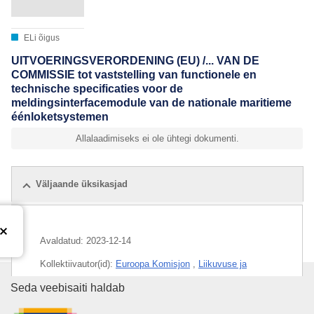
ELi õigus
UITVOERINGSVERORDENING (EU) /... VAN DE
COMMISSIE tot vaststelling van functionele en
technische specificaties voor de
meldingsinterfacemodule van de nationale maritieme
éénloketsystemen
Allalaadimiseks ei ole ühtegi dokumenti.
Väljaande üksikasjad
Avaldatud:
2023-12-14
Kollektiivautor(id):
Euroopa Komisjon
,
Liikuvuse ja
transpordi peadirektoraat
(
Euroopa Komisjon
)
Euroopa Liidu Väljaannete Talit
Seda veebisaiti haldab