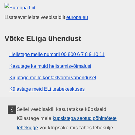
Euroopa Liit
Lisateavet leiate veebisaidilt
europa.eu
Võtke ELiga ühendust
Helistage meile numbril 00 800 6 7 8 9 10 11
Kasutage ka muid helistamisvõimalusi
Kirjutage meile kontaktvormi vahendusel
Külastage meid ELi teabekeskuses
Sotsiaalmeedia
Sellel veebisaidil kasutatakse küpsiseid.
Külastage meie
küpsistega seotud põhimõtete
Otsige ELi sotsiaalmeedia kanaleid
või klõpsake mis tahes lehekülje
lehekülge