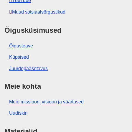
YouTube
Muud sotsiaalvõrgustikud
Õigusküsimused
Õigusteave
Küpsised
Juurdepääsetavus
Meie kohta
Meie missioon, visioon ja väärtused
Uudiskiri
Materjalid