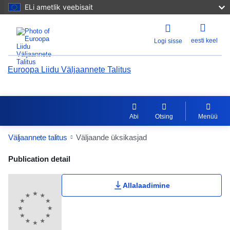
ELi ametlik veebisait
eesti keel
Logi sisse
Euroopa Liidu Väljaannete Talitus
Abi
Otsing
Menüü
Väljaannete talitus
Väljaande üksikasjad
Publication Detail Actions Portlet
Publication detail
Allalaadimine