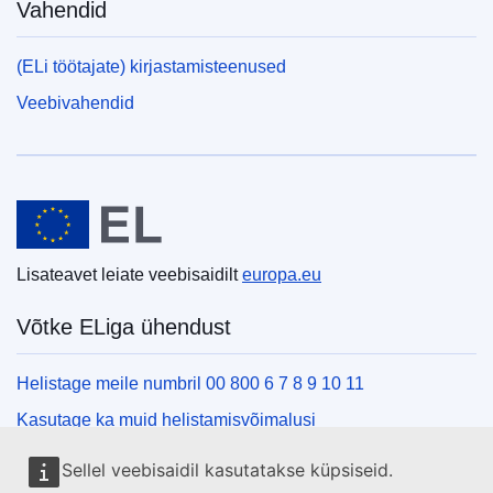
Vahendid
(ELi töötajate) kirjastamisteenused
Veebivahendid
Euroopa Liit
Lisateavet leiate veebisaidilt
europa.eu
Võtke ELiga ühendust
Helistage meile numbril 00 800 6 7 8 9 10 11
Kasutage ka muid helistamisvõimalusi
Kirjutage meile kontaktvormi vahendusel
Sellel veebisaidil kasutatakse küpsiseid.
Külastage meid ELi teabekeskuses