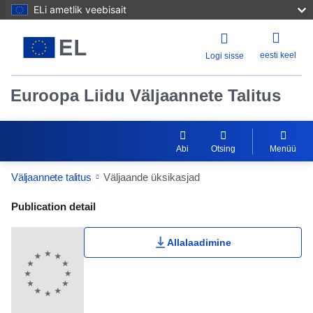
ELi ametlik veebisait
eesti keel
Logi sisse
Euroopa Liidu Väljaannete Talitus
Abi
Otsing
Menüü
Väljaannete talitus
Väljaande üksikasjad
Publication Detail Actions Portlet
Publication detail
Allalaadimine