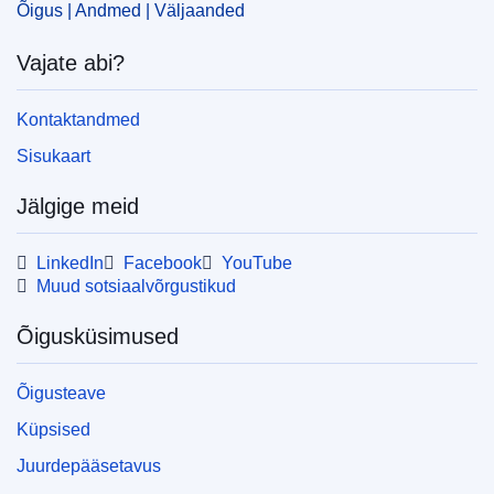
IMMC : 9999
Õigus | Andmed | Väljaanded
Vajate abi?
pdfa2a
Kuva kõik eksemplarid
Kontaktandmed
Sisukaart
Jälgige meid
LinkedIn
Facebook
YouTube
Muud sotsiaalvõrgustikud
Õigusküsimused
Õigusteave
Küpsised
Juurdepääsetavus