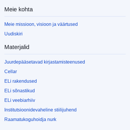
Meie kohta
Meie missioon, visioon ja väärtused
Uudiskiri
Materjalid
Juurdepääsetavad kirjastamisteenused
Cellar
ELi rakendused
ELi sõnastikud
ELi veebiarhiiv
Institutsioonidevaheline stiilijuhend
Raamatukoguhoidja nurk