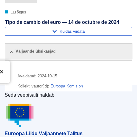
ELi õigus
Tipo de cambio del euro — 14 de octubre de 2024
Kuidas viidata
Väljaande üksikasjad
Avaldatud:
2024-10-15
Kollektiivautor(id):
Euroopa Komisjon
Seda veebisaiti haldab
Teema:
euro
,
raha
,
vahetuskurss
Euroopa Liidu Väljaannete Talitus
CELEX : C/2024/05893
ELI :
C/2024/5893/oj
OJ : C_202405893
Euroopa Liidu Väljaannete Talitus