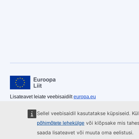
Euroopa Liit
Lisateavet leiate veebisaidilt
europa.eu
Sellel veebisaidil kasutatakse küpsiseid. K
või klõpsake mis tahes l
põhimõtete lehekülge
saada lisateavet või muuta oma eelistusi.