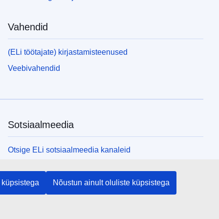
Vahendid
(ELi töötajate) kirjastamisteenused
Veebivahendid
Sotsiaalmeedia
Otsige ELi sotsiaalmeedia kanaleid
ELi institutsioonid ja asutused
 küpsistega
Nõustun ainult oluliste küpsistega
Otsige kõiki ELi institutsioone ja ameteid