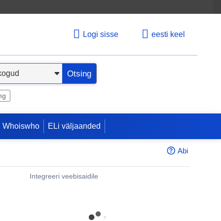
Logi sisse
eesti keel
Otsing
ng
 Whoiswho
ELi väljaanded
Abi
Integreeri veebisaidile