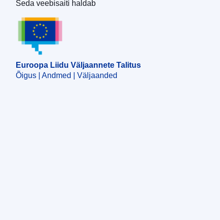
Seda veebisaiti haldab
Euroopa Liidu Väljaannete Talitus
Euroopa Liidu Väljaannete Talitus
Õigus | Andmed | Väljaanded