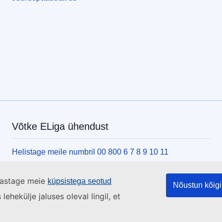
Võtke ELiga ühendust
Helistage meile numbril 00 800 6 7 8 9 10 11
Kasutage ka muid helistamisvõimalusi
ülastage meie
küpsistega seotud
Kirjutage meile kontaktvormi vahendusel
Nõustun kõigi
ehekülje jaluses oleval lingil, et
Külastage meid ELi teabekeskuses