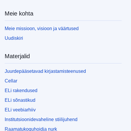
Meie kohta
Meie missioon, visioon ja väärtused
Uudiskiri
Materjalid
Juurdepääsetavad kirjastamisteenused
Cellar
ELi rakendused
ELi sõnastikud
ELi veebiarhiiv
Institutsioonidevaheline stiilijuhend
Raamatukoguhoidja nurk