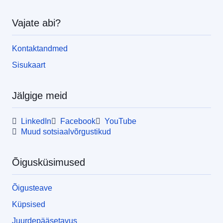
Vajate abi?
Kontaktandmed
Sisukaart
Jälgige meid
LinkedIn
Facebook
YouTube
Muud sotsiaalvõrgustikud
Õigusküsimused
Õigusteave
Küpsised
Juurdepääsetavus