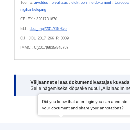
Teema:
arveldus
,
e-valitsus
,
elektrooniline dokument
,
Euroopa 
riigihankeleping
CELEX : 32017D1870
ELI :
dec_impl/2017/1870/oj
OJ : JOL_2017_266_R_0009
IMMC : C(2017)6835/945787
Note:
Väljaannet ei saa dokumendivaatajas kuvada
Selle nägemiseks klõpsake nupul „Allalaadimine
Did you know that after login you can annotate
your document and share your annotations?