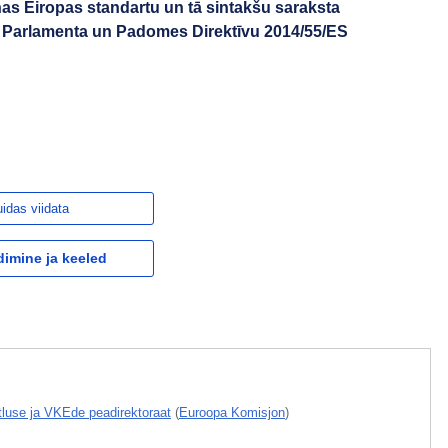
as Eiropas standartu un tā sintakšu saraksta
 Parlamenta un Padomes Direktīvu 2014/55/ES
idas viidata
dimine ja keeled
õtluse ja VKEde peadirektoraat
(
Euroopa Komisjon
)