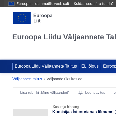
Euroopa Liidu ametlik veebisait
Kuidas seda ära tunda?
Euroopa Liidu Väljaannete Tal
Euroopa Liidu Väljaannete Talitus
ELi õigus
Euroo
Väljaannete talitus
Väljaande üksikasjad
Publication Detail Actions Portlet
Lisa rubriiki „Minu väljaanded”
Loo teavitus
Kasutaja hinnang
Komisijas Īstenošanas lēmums (E