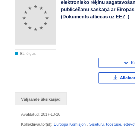
elektronisko rēķinu sagatavošan
publicēšanu saskaņā ar Eiropas
(Dokuments attiecas uz EEZ. )
ELi õigus
Ku
Allalaa
Väljaande üksikasjad
Avaldatud:
2017-10-16
Kollektiivautor(id):
Euroopa Komisjon
,
Siseturu, tööstuse, ettev