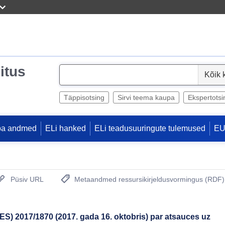
itus
S
e
l
Täppisotsing
Sirvi teema kaupa
Ekspertotsi
e
c
pa andmed
ELi hanked
ELi teadusuuringute tulemused
EU
t
Püsiv URL
Metaandmed ressursikirjeldusvormingus (RDF)
(Avab uue akna)
S) 2017/1870 (2017. gada 16. oktobris) par atsauces uz