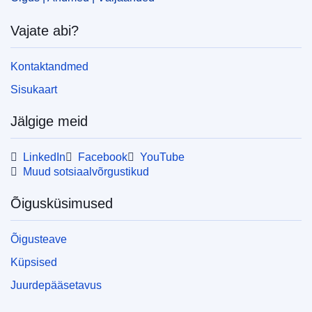
Vajate abi?
Released on EU publications website:
2009-06-09
Kontaktandmed
Sisukaart
Jälgige meid
LinkedIn
Facebook
YouTube
Muud sotsiaalvõrgustikud
Õigusküsimused
Õigusteave
Küpsised
Juurdepääsetavus