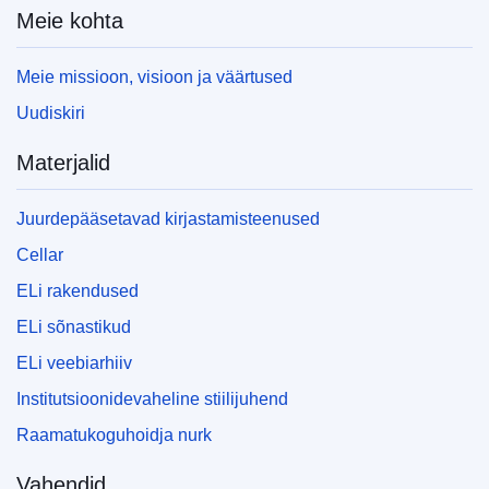
Meie kohta
Meie missioon, visioon ja väärtused
Uudiskiri
Materjalid
Juurdepääsetavad kirjastamisteenused
Cellar
ELi rakendused
ELi sõnastikud
ELi veebiarhiiv
Institutsioonidevaheline stiilijuhend
Raamatukoguhoidja nurk
Vahendid