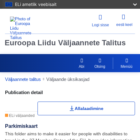
ELi ametlik veebisait
eesti keel
Logi sisse
Euroopa Liidu Väljaannete Talitus
Abi
Otsing
Menüü
Väljaannete talitus
Väljaande üksikasjad
Publication Detail Actions Portlet
Publication detail
Allalaadimine
ELi väljaanded
Parkimiskaart
This folder aims to make it easier for people with disabilities to