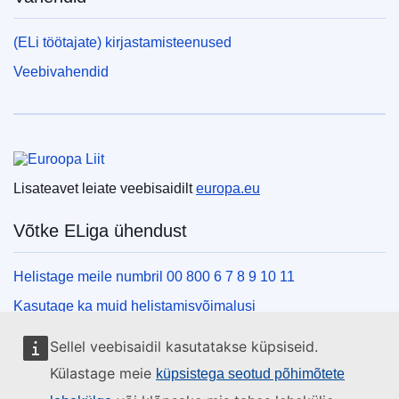
(ELi töötajate) kirjastamisteenused
Veebivahendid
Euroopa Liit
Lisateavet leiate veebisaidilt
europa.eu
Võtke ELiga ühendust
Helistage meile numbril 00 800 6 7 8 9 10 11
Kasutage ka muid helistamisvõimalusi
Kirjutage meile kontaktvormi vahendusel
Sellel veebisaidil kasutatakse küpsiseid.
Külastage meid ELi teabekeskuses
Külastage meie
küpsistega seotud põhimõtete