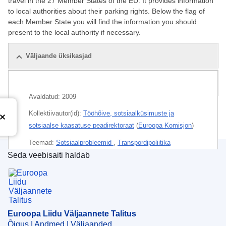
travel in the 27 Member States of the EU. It provides information
to local authorities about their parking rights. Below the flag of
each Member State you will find the information you should
present to the local authority if necessary.
Väljaande üksikasjad
Seotud väljaanded
Avaldatud:
2009
Kollektiivautor(id):
Tööhõive, sotsiaalküsimuste ja
sotsiaalse kaasatuse peadirektoraat
(
Euroopa Komisjon
)
Teemad:
Sotsiaalprobleemid
,
Transpordipoliitika
Seda veebisaiti haldab
Teema:
ELi riigid
,
isikute vaba liikumine
,
parkimisala
,
Euroopa Liidu Väljaannete Talitus
puuetega isikute abivahendid
,
standardite ühtlustamine
,
veodokument
Euroopa Liidu Väljaannete Talitus
Trükitud (Reklaamleht)
Õigus | Andmed | Väljaanded