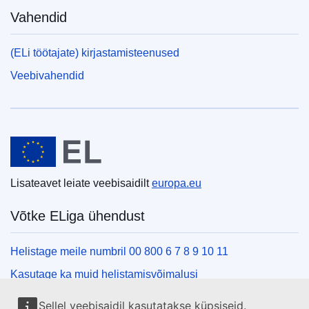
Vahendid
(ELi töötajate) kirjastamisteenused
Veebivahendid
Euroopa Liit
Lisateavet leiate veebisaidilt
europa.eu
Võtke ELiga ühendust
Helistage meile numbril 00 800 6 7 8 9 10 11
Kasutage ka muid helistamisvõimalusi
Kirjutage meile kontaktvormi vahendusel
Sellel veebisaidil kasutatakse küpsiseid.