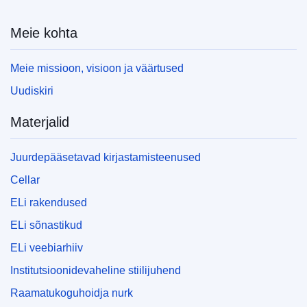
Meie kohta
Meie missioon, visioon ja väärtused
Uudiskiri
Materjalid
Juurdepääsetavad kirjastamisteenused
Cellar
ELi rakendused
ELi sõnastikud
ELi veebiarhiiv
Institutsioonidevaheline stiilijuhend
Raamatukoguhoidja nurk