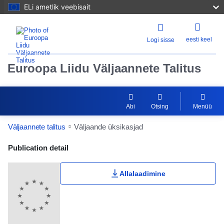
ELi ametlik veebisait
eesti keel
Logi sisse
Euroopa Liidu Väljaannete Talitus
Abi
Otsing
Menüü
Väljaannete talitus
Väljaande üksikasjad
Publication Detail Actions Portlet
Publication detail
Allalaadimine