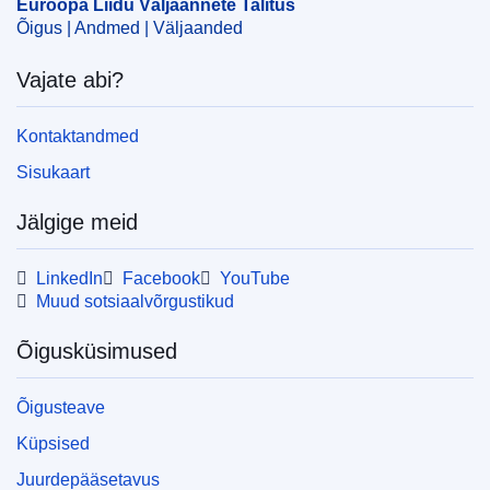
Euroopa Liidu Väljaannete Talitus
Õigus | Andmed | Väljaanded
Vajate abi?
Kontaktandmed
Sisukaart
Jälgige meid
LinkedIn
Facebook
YouTube
Muud sotsiaalvõrgustikud
Õigusküsimused
Õigusteave
Küpsised
Juurdepääsetavus