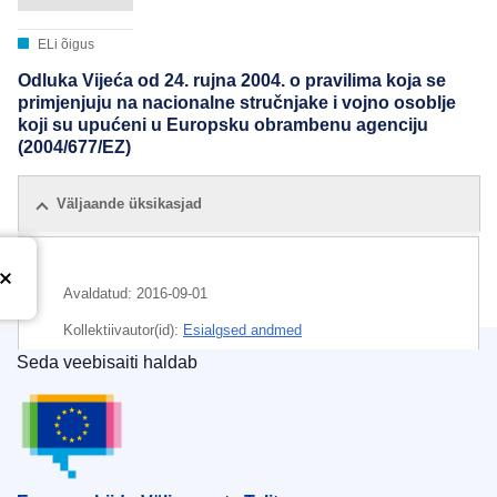
ELi õigus
Odluka Vijeća od 24. rujna 2004. o pravilima koja se
primjenjuju na nacionalne stručnjake i vojno osoblje
koji su upućeni u Europsku obrambenu agenciju
(2004/677/EZ)
Väljaande üksikasjad
Avaldatud:
2016-09-01
Kollektiivautor(id):
Esialgsed andmed
Seda veebisaiti haldab
CELEX : 02004D0677-20160901
Euroopa Liidu Väljaannete Talitus
ELI :
dec/2004/677/2016-09-01