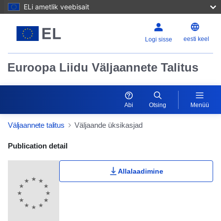
ELi ametlik veebisait
eesti keel
Logi sisse
Euroopa Liidu Väljaannete Talitus
Abi
Otsing
Menüü
Väljaannete talitus
Väljaande üksikasjad
Publication Detail Actions Portlet
Publication detail
Allalaadimine