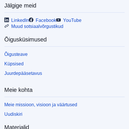
Jälgige meid
LinkedIn
Facebook
YouTube
Muud sotsiaalvõrgustikud
Õigusküsimused
Õigusteave
Küpsised
Juurdepääsetavus
Meie kohta
Meie missioon, visioon ja väärtused
Uudiskiri
Materjalid