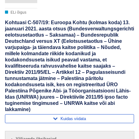
ELi õigus
Kohtuasi C-507/19: Euroopa Kohtu (kolmas koda) 13.
jaanuari 2021. aasta otsus (Bundesverwaltungsgerichti
eelotsusetaotlus – Saksamaa) – Bundesrepublik
Deutschland versus XT (Eelotsusetaotlus – Ühine
varjupaiga- ja täiendava kaitse poliitika – Nõuded,
millele kolmandate riikide kodanikud ja
kodakondsuseta isikud peavad vastama, et
kvalifitseeruda rahvusvahelise kaitse saajaks –
Direktiiv 2011/95/EL – Artikkel 12 – Pagulasseisundi
tunnustamata jätmine – Palestiina päritolu
kodakondsuseta isik, kes on registreeritud ÜRO
Palestiina Põgenike Abi- ja Tööorganisatsiooni Lähis-
Idas (UNRWA) juures – Direktiivile 2011/95 ipso facto
tuginemise tingimused – UNRWA kaitse või abi
lakkamine)
Kuidas viidata
Väljaande üksikasjad