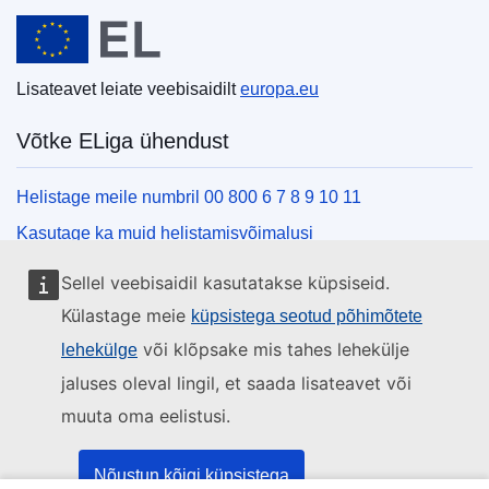
Euroopa Liit
Lisateavet leiate veebisaidilt
europa.eu
Võtke ELiga ühendust
Helistage meile numbril 00 800 6 7 8 9 10 11
Kasutage ka muid helistamisvõimalusi
Kirjutage meile kontaktvormi vahendusel
Sellel veebisaidil kasutatakse küpsiseid.
Külastage meid ELi teabekeskuses
Külastage meie
küpsistega seotud põhimõtete
või klõpsake mis tahes lehekülje
lehekülge
Sotsiaalmeedia
jaluses oleval lingil, et saada lisateavet või
muuta oma eelistusi.
Otsige ELi sotsiaalmeedia kanaleid
ELi institutsioonid ja asutused
Nõustun kõigi küpsistega