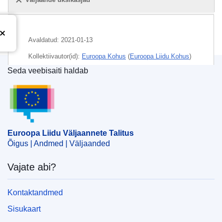
Avaldatud:
2021-01-13
Kollektiivautor(id):
Euroopa Kohus
(
Euroopa Liidu Kohus
)
Seda veebisaiti haldab
Teema:
elamisluba
,
elukoht
,
kodakondsuseta isik
,
Euroopa Liidu Väljaannete Talitus
pagulane
,
pagulastele antav abi
,
Palestiina
,
UNRWA
,
välisriigi kodanik
CELEX : 62019CA0507
Euroopa Liidu Väljaannete Talitus
OJ : JOC_2021_072_R_0008
Õigus | Andmed | Väljaanded
IMMC : ARR-C-0507-2019
Vajate abi?
Kontaktandmed
Sisukaart