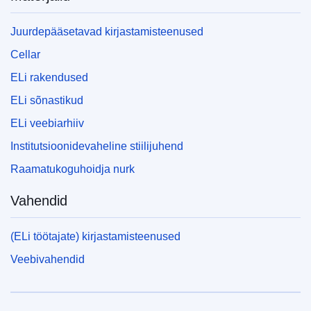
Juurdepääsetavad kirjastamisteenused
Cellar
ELi rakendused
ELi sõnastikud
ELi veebiarhiiv
Institutsioonidevaheline stiilijuhend
Raamatukoguhoidja nurk
Vahendid
(ELi töötajate) kirjastamisteenused
Veebivahendid