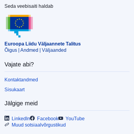
Seda veebisaiti haldab
Euroopa Liidu Väljaannete Talitus
Euroopa Liidu Väljaannete Talitus
Õigus | Andmed | Väljaanded
Vajate abi?
Kontaktandmed
Sisukaart
Jälgige meid
LinkedIn
Facebook
YouTube
Muud sotsiaalvõrgustikud