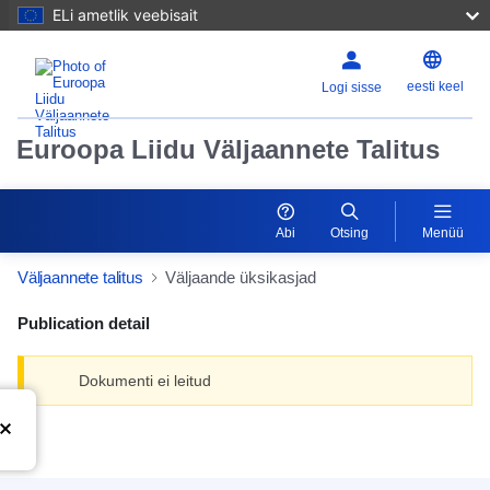
ELi ametlik veebisait
eesti keel
Logi sisse
Euroopa Liidu Väljaannete Talitus
Abi
Otsing
Menüü
Väljaannete talitus
Väljaande üksikasjad
Publication detail
Dokumenti ei leitud