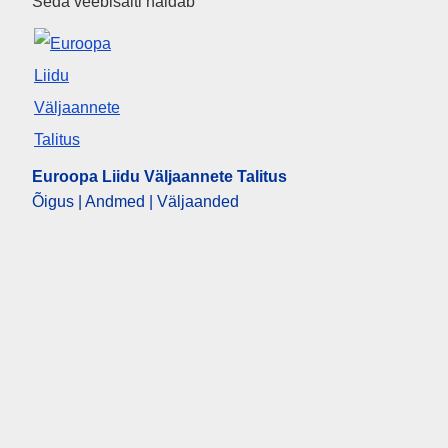
Euroopa Liidu Väljaannete Tali
Seda veebisaiti haldab
Euroopa Liidu Väljaannete Talitus
Õigus | Andmed | Väljaanded