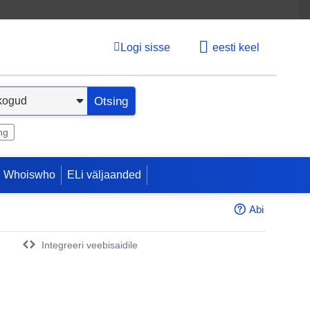
Logi sisse
eesti keel
Otsing
ng
 Whoiswho
ELi väljaanded
Abi
Integreeri veebisaidile