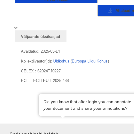
Allalaadi
Väljaande üksikasjad
Avaldatud:
2025-05-14
Kollektiivautor(id):
Üldkohus
(
Euroopa Liidu Kohus
)
CELEX : 62024TJ0227
ECLI : ECLI:EU:T:2025:488
Did you know that after login you can annotate
your document and share your annotations?