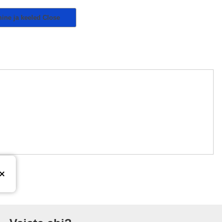
mine ja keeled
Close