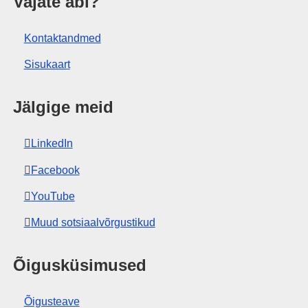
tus
Vajate abi?
Kontaktandmed
Sisukaart
Jälgige meid
LinkedIn
Facebook
YouTube
Muud sotsiaalvõrgustikud
Õigusküsimused
Õigusteave