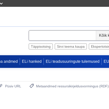
S
e
l
Täppisotsing
Sirvi teema kaupa
Ekspertotsi
e
c
pa andmed
ELi hanked
ELi teadusuuringute tulemused
EU
t
Püsiv URL
Metaandmed ressursikirjeldusvormingus (RDF)
(Avab uue akna)