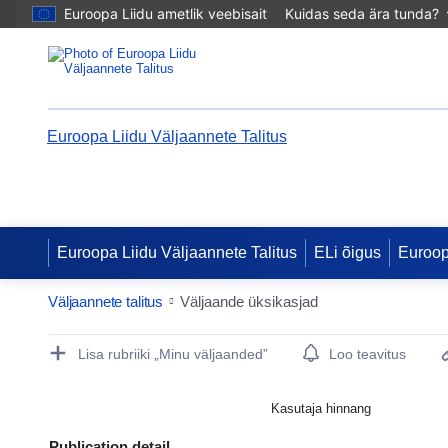
Euroopa Liidu ametlik veebisait
Kuidas seda ära tunda?
Euroopa Liidu Väljaannete Talitus
Euroopa Liidu Väljaannete Talitus
ELi õigus
Euroo
Väljaannete talitus
Väljaande üksikasjad
Publication Detail Actions Portlet
Lisa rubriiki „Minu väljaanded”
Loo teavitus
Kasutaja hinnang
Publication detail