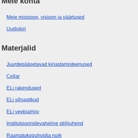
Meie kohta
Meie missioon, visioon ja väärtused
Uudiskiri
Materjalid
Juurdepääsetavad kirjastamisteenused
Cellar
ELi rakendused
ELi sõnastikud
ELi veebiarhiiv
Institutsioonidevaheline stiilijuhend
Raamatukoguhoidja nurk