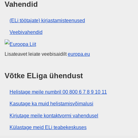
Vahendid
(ELi töötajate) kirjastamisteenused
Veebivahendid
Euroopa Liit
Lisateavet leiate veebisaidilt
europa.eu
Võtke ELiga ühendust
Helistage meile numbril 00 800 6 7 8 9 10 11
Kasutage ka muid helistamisvõimalusi
Kirjutage meile kontaktvormi vahendusel
Külastage meid ELi teabekeskuses