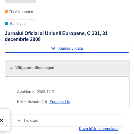
ELi väljaanded
ELi õigus
Jurnalul Oficial al Uniunii Europene, C 331, 31
decembrie 2008
Kuidas viidata
Väljaande üksikasjad
Seotud väljaanded
Avaldatud:
2008-12-31
Pakett
Kollektiivautor(id):
Euroopa Liit
Trükitud
Kuva kõik eksemplarid