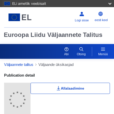
ELi ametlik veebisait
eesti keel
Logi sisse
Euroopa Liidu Väljaannete Talitus
Abi
Otsing
Menüü
Väljaannete talitus
Väljaande üksikasjad
Publication Detail Actions Portlet
Publication detail
Allalaadimine