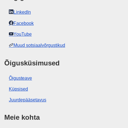
LinkedIn
Facebook
YouTube
Muud sotsiaalvõrgustikud
Õigusküsimused
Õigusteave
Küpsised
Juurdepääsetavus
Meie kohta