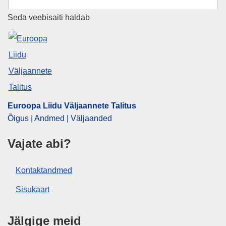
Euroopa Liidu Väljaannete Talit
Seda veebisaiti haldab
Euroopa Liidu Väljaannete Talitus
Õigus | Andmed | Väljaanded
Vajate abi?
Kontaktandmed
Sisukaart
Jälgige meid