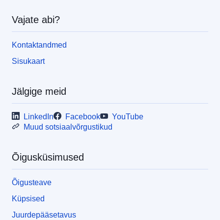
Vajate abi?
Kontaktandmed
Sisukaart
Jälgige meid
LinkedIn
Facebook
YouTube
Muud sotsiaalvõrgustikud
Õigusküsimused
Õigusteave
Küpsised
Juurdepääsetavus