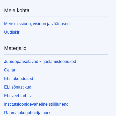
Meie kohta
Meie missioon, visioon ja väärtused
Uudiskiri
Materjalid
Juurdepääsetavad kirjastamisteenused
Cellar
ELi rakendused
ELi sõnastikud
ELi veebiarhiiv
Institutsioonidevaheline stiilijuhend
Raamatukoguhoidja nurk