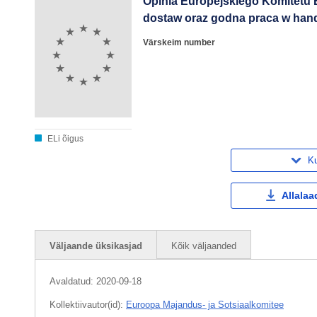
Opinia Europejskiego Komitet
dostaw oraz godna praca w han
Värskeim number
ELi õigus
Ku
Allalaa
Väljaande üksikasjad
Kõik väljaanded
Avaldatud:
2020-09-18
Kollektiivautor(id):
Euroopa Majandus- ja Sotsiaalkomitee