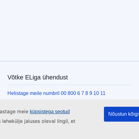
Võtke ELiga ühendust
Helistage meile numbril 00 800 6 7 8 9 10 11
Kasutage ka muid helistamisvõimalusi
ülastage meie
küpsistega seotud
Kirjutage meile kontaktvormi vahendusel
Nõustun kõigi
ehekülje jaluses oleval lingil, et
Külastage meid ELi teabekeskuses