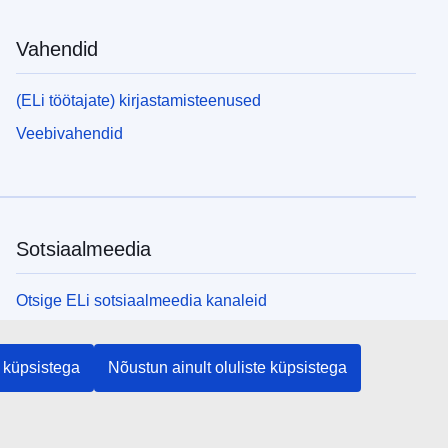
Vahendid
(ELi töötajate) kirjastamisteenused
Veebivahendid
Sotsiaalmeedia
Otsige ELi sotsiaalmeedia kanaleid
ELi institutsioonid ja asutused
 küpsistega
Nõustun ainult oluliste küpsistega
Otsige kõiki ELi institutsioone ja ameteid