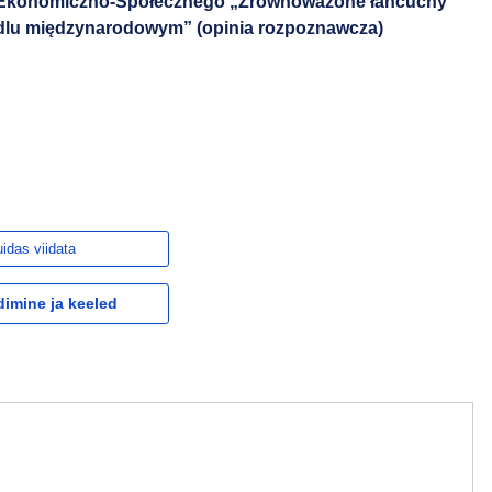
u Ekonomiczno-Społecznego „Zrównoważone łańcuchy
dlu międzynarodowym” (opinia rozpoznawcza)
idas viidata
dimine ja keeled