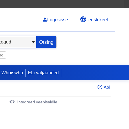
Logi sisse
eesti keel
Otsing
ng
 Whoiswho
ELi väljaanded
Abi
Integreeri veebisaidile