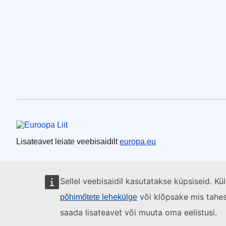
Euroopa Liit
Lisateavet leiate veebisaidilt
europa.eu
Sellel veebisaidil kasutatakse küpsiseid. K
või klõpsake mis tahes l
põhimõtete lehekülge
saada lisateavet või muuta oma eelistusi.