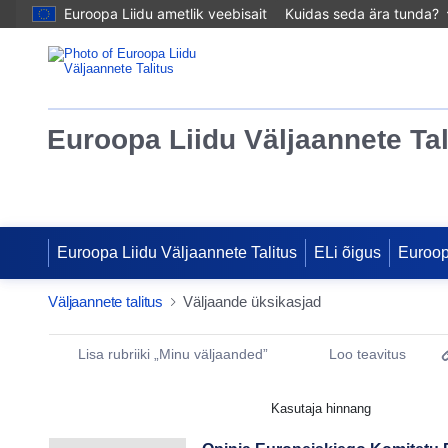
Euroopa Liidu ametlik veebisait
Kuidas seda ära tunda?
Euroopa Liidu Väljaannete Tal
Euroopa Liidu Väljaannete Talitus
ELi õigus
Euroo
Väljaannete talitus
Väljaande üksikasjad
Publication Detail Actions Portlet
Lisa rubriiki „Minu väljaanded”
Loo teavitus
Kasutaja hinnang