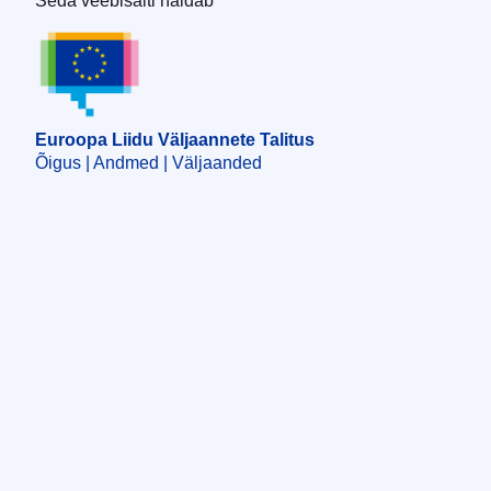
Seda veebisaiti haldab
Euroopa Liidu Väljaannete Talitus
Euroopa Liidu Väljaannete Talitus
Õigus | Andmed | Väljaanded