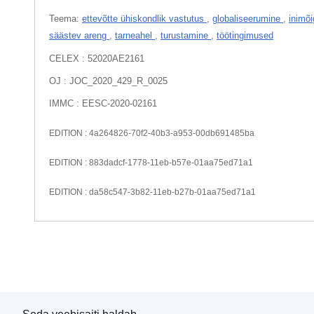
Teema:
ettevõtte ühiskondlik vastutus
,
globaliseerumine
,
inimõ
säästev areng
,
tarneahel
,
turustamine
,
töötingimused
CELEX : 52020AE2161
OJ : JOC_2020_429_R_0025
IMMC : EESC-2020-02161
EDITION : 4a264826-70f2-40b3-a953-00db691485ba
EDITION : 883dadcf-1778-11eb-b57e-01aa75ed71a1
EDITION : da58c547-3b82-11eb-b27b-01aa75ed71a1