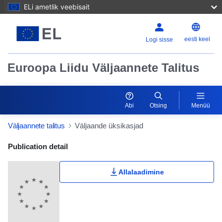
ELi ametlik veebisait
eesti keel
Logi sisse
Euroopa Liidu Väljaannete Talitus
Abi
Otsing
Menüü
Väljaannete talitus
Väljaande üksikasjad
Publication Detail Actions Portlet
Publication detail
Kasutaja hinnang
Allalaadimine