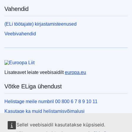
Vahendid
(ELi töötajate) kirjastamisteenused
Veebivahendid
Euroopa Liit
Lisateavet leiate veebisaidilt
europa.eu
Võtke ELiga ühendust
Helistage meile numbril 00 800 6 7 8 9 10 11
Kasutage ka muid helistamisvõimalusi
Kirjutage meile kontaktvormi vahendusel
Sellel veebisaidil kasutatakse küpsiseid.
Külastage meid ELi teabekeskuses