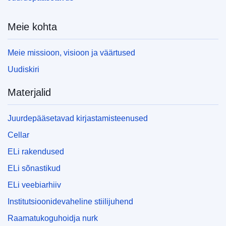
Meie kohta
Meie missioon, visioon ja väärtused
Uudiskiri
Materjalid
Juurdepääsetavad kirjastamisteenused
Cellar
ELi rakendused
ELi sõnastikud
ELi veebiarhiiv
Institutsioonidevaheline stiilijuhend
Raamatukoguhoidja nurk