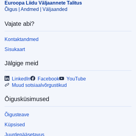
CELEX : 92011E011251
Euroopa Liidu Väljaannete Talitus
Õigus | Andmed | Väljaanded
Vajate abi?
Kontaktandmed
Sisukaart
Jälgige meid
LinkedIn
Facebook
YouTube
Muud sotsiaalvõrgustikud
Õigusküsimused
Õigusteave
Küpsised
Juurdepääsetavus