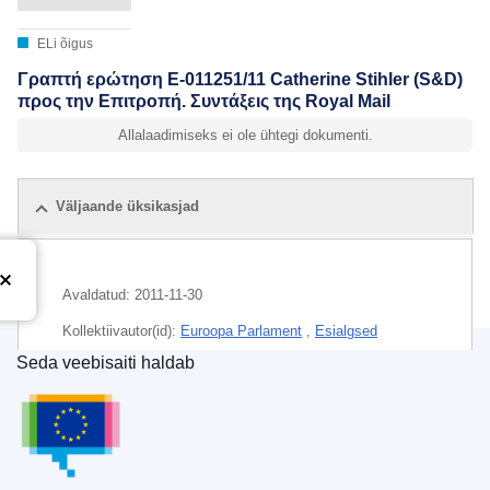
ELi õigus
Γραπτή ερώτηση E-011251/11 Catherine Stihler (S&D)
προς την Επιτροπή. Συντάξεις της Royal Mail
Allalaadimiseks ei ole ühtegi dokumenti.
Väljaande üksikasjad
Avaldatud:
2011-11-30
Kollektiivautor(id):
Euroopa Parlament
,
Esialgsed
andmed
Seda veebisaiti haldab
Euroopa Liidu Väljaannete Talitus
Teema:
ELi õiguse rikkumine
,
kahjum
,
postiteenus
,
riigiabi
,
riigiabi kontroll
,
sotsiaalkindlustushüvitis
,
Ühendkuningriik
,
ühenduse õigustik