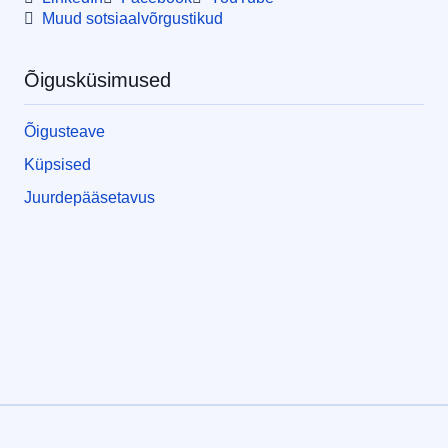
Muud sotsiaalvõrgustikud
Õigusküsimused
Õigusteave
Küpsised
Juurdepääsetavus