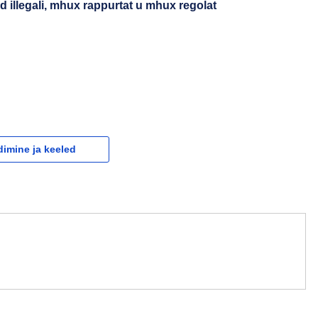
ajd illegali, mhux rappurtat u mhux regolat
dimine ja keeled