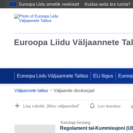
Euroopa Liidu ametlik veebisait
Kuidas seda ära tunda?
Euroopa Liidu Väljaannete Tal
Euroopa Liidu Väljaannete Talitus
ELi õigus
Euroo
Väljaannete talitus
Väljaande üksikasjad
Publication Detail Actions Portlet
Lisa rubriiki „Minu väljaanded”
Loo teavitus
Kasutaja hinnang
Regolament tal-Kummissjoni (UE) Nr