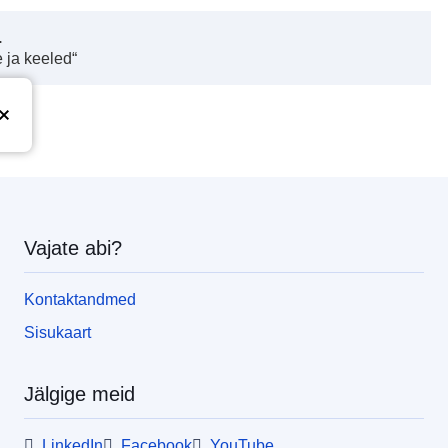
.
 ja keeled“
Vajate abi?
Kontaktandmed
Sisukaart
Jälgige meid
LinkedIn
Facebook
YouTube