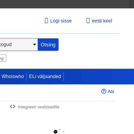
Logi sisse
eesti keel
Otsing
ng
 Whoiswho
ELi väljaanded
Abi
Integreeri veebisaidile