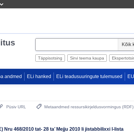
itus
S
e
l
Täppisotsing
Sirvi teema kaupa
Ekspertotsi
e
c
pa andmed
ELi hanked
ELi teadusuuringute tulemused
EU
t
Püsiv URL
Metaandmed ressursikirjeldusvormingus (RDF)
(Avab uue akna)
u 468/2010 tat- 28 ta’ Mejju 2010 li jistabbilixxi l-lista