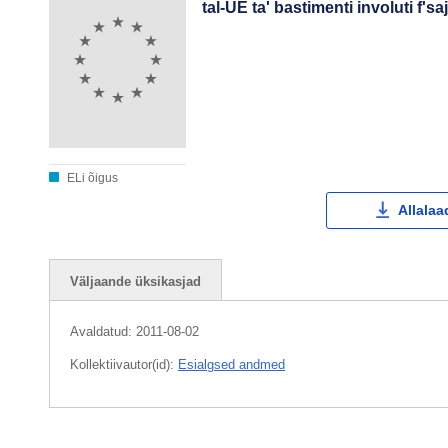
tal-UE ta' bastimenti involuti f's
ELi õigus
Allalaa
Väljaande üksikasjad
Avaldatud:
2011-08-02
Kollektiivautor(id):
Esialgsed andmed