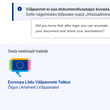
Note:
Väljaannet ei saa dokumendivaatajas kuvada
Selle nägemiseks klõpsake nupul „Allalaadimine
Did you know that after login you can annotate
your document and share your annotations?
Seda veebisaiti haldab
Euroopa Liidu Väljaannete Talitus
Euroopa Liidu Väljaannete Talitus
Õigus | Andmed | Väljaanded