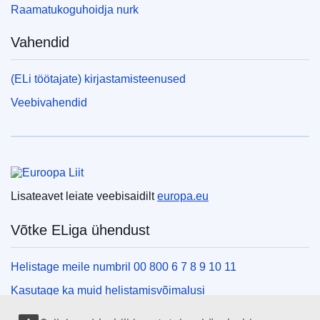
Raamatukoguhoidja nurk
Vahendid
(ELi töötajate) kirjastamisteenused
Veebivahendid
Euroopa Liit
Lisateavet leiate veebisaidilt
europa.eu
Võtke ELiga ühendust
Helistage meile numbril 00 800 6 7 8 9 10 11
Kasutage ka muid helistamisvõimalusi
Kirjutage meile kontaktvormi vahendusel