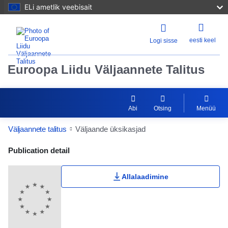
ELi ametlik veebisait
eesti keel
Logi sisse
Euroopa Liidu Väljaannete Talitus
Abi
Otsing
Menüü
Väljaannete talitus
Väljaande üksikasjad
Publication Detail Actions Portlet
Publication detail
Allalaadimine