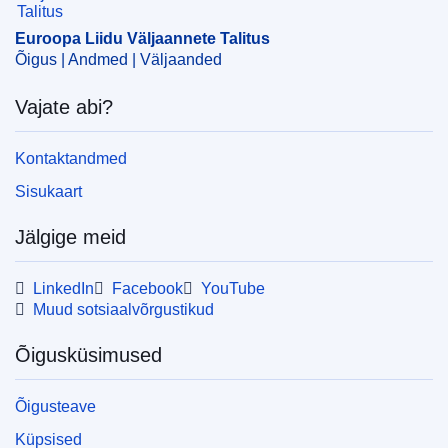
CELEX : 32025D0410
Euroopa Liidu Väljaannete Talitus
ELI :
dec_impl/2025/410/oj
Õigus | Andmed | Väljaanded
OJ : L_202500410
Vajate abi?
IMMC : C(2025)1189/3890628
Kontaktandmed
pdfa2a
Sisukaart
Kuva kõik eksemplarid
Jälgige meid
LinkedIn
Facebook
YouTube
Muud sotsiaalvõrgustikud
Õigusküsimused
Õigusteave
Küpsised