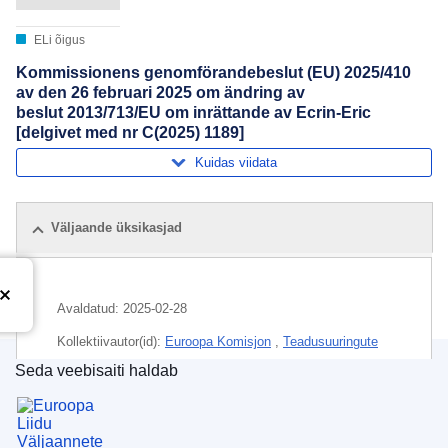
ELi õigus
Kommissionens genomförandebeslut (EU) 2025/410
av den 26 februari 2025 om ändring av
beslut 2013/713/EU om inrättande av Ecrin-Eric
[delgivet med nr C(2025) 1189]
Kuidas viidata
Väljaande üksikasjad
Avaldatud:
2025-02-28
Kollektiivautor(id):
Euroopa Komisjon
,
Teadusuuringute
ja innovatsiooni peadirektoraat
(
Euroopa Komisjon
)
Seda veebisaiti haldab
Euroopa Liidu Väljaannete Talitus
Teema:
arstiteaduslik uurimus
,
assotsieerunud maa
,
institutsioonide tegevus
,
konsortsium
,
uurimisasutus