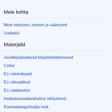
Meie kohta
Meie missioon, visioon ja väärtused
Uudiskiri
Materjalid
Juurdepääsetavad kirjastamisteenused
Cellar
ELi rakendused
ELi sõnastikud
ELi veebiarhiiv
Institutsioonidevaheline stiilijuhend
Raamatukoguhoidja nurk