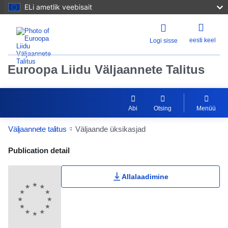
ELi ametlik veebisait
eesti keel
Logi sisse
Euroopa Liidu Väljaannete Talitus
Abi
Otsing
Menüü
Väljaannete talitus
Väljaande üksikasjad
Publication Detail Actions Portlet
Publication detail
Allalaadimine