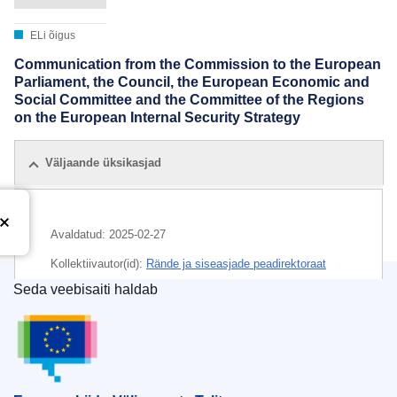
ELi õigus
Communication from the Commission to the European
Parliament, the Council, the European Economic and
Social Committee and the Committee of the Regions
on the European Internal Security Strategy
Väljaande üksikasjad
Avaldatud:
2025-02-27
Kollektiivautor(id):
Rände ja siseasjade peadirektoraat
(
Euroopa Komisjon
)
,
Euroopa Komisjon
Seda veebisaiti haldab
Euroopa Liidu Väljaannete Talitus
Teema:
Euroopa julgeolek
IMMC : Ares(2025)1574684