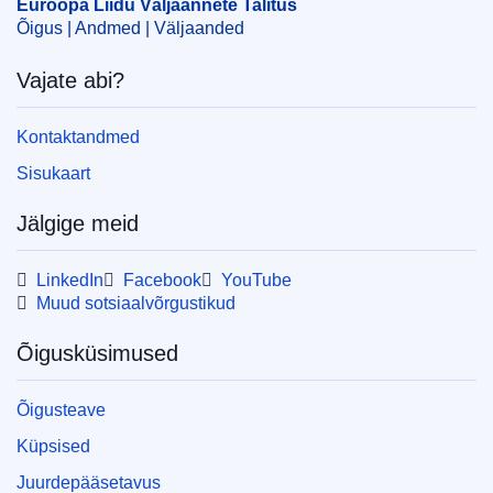
Euroopa Liidu Väljaannete Talitus
Õigus | Andmed | Väljaanded
Vajate abi?
Kontaktandmed
Sisukaart
Jälgige meid
LinkedIn
Facebook
YouTube
Muud sotsiaalvõrgustikud
Õigusküsimused
Õigusteave
Küpsised
Juurdepääsetavus