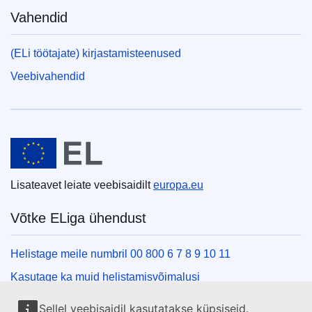
Vahendid
(ELi töötajate) kirjastamisteenused
Veebivahendid
Euroopa Liit
Lisateavet leiate veebisaidilt
europa.eu
Võtke ELiga ühendust
Helistage meile numbril 00 800 6 7 8 9 10 11
Kasutage ka muid helistamisvõimalusi
Kirjutage meile kontaktvormi vahendusel
Sellel veebisaidil kasutatakse küpsiseid.