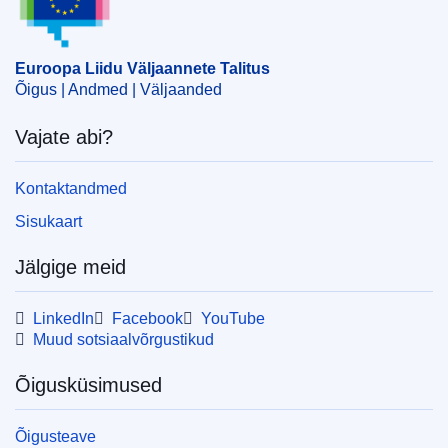
terrorism
,
vara külmutamine
CELEX : 32024R0386R(01)
Euroopa Liidu Väljaannete Talitus
ELI :
reg/2024/386/corrigendum/2024-02-08/oj
Õigus | Andmed | Väljaanded
OJ : L_202490092
Vajate abi?
IMMC : ST 5863 2024 INIT
Kontaktandmed
pdfa2a
Sisukaart
Kuva kõik eksemplarid
Jälgige meid
LinkedIn
Facebook
YouTube
Muud sotsiaalvõrgustikud
Õigusküsimused
Õigusteave