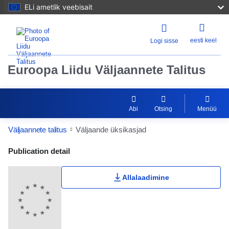
ELi ametlik veebisait
eesti keel
Logi sisse
Euroopa Liidu Väljaannete Talitus
Abi
Otsing
Menüü
Väljaannete talitus
Väljaande üksikasjad
Publication Detail Actions Portlet
Publication detail
Allalaadimine