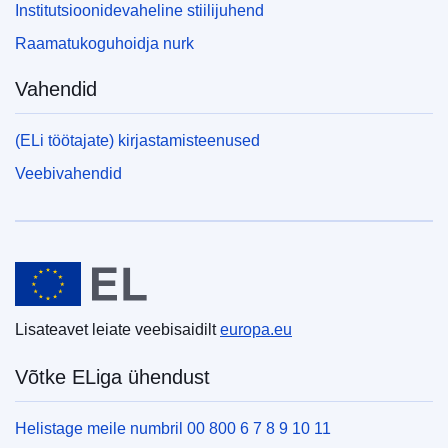
Institutsioonidevaheline stiilijuhend
Raamatukoguhoidja nurk
Vahendid
(ELi töötajate) kirjastamisteenused
Veebivahendid
Euroopa Liit
Lisateavet leiate veebisaidilt
europa.eu
Võtke ELiga ühendust
Helistage meile numbril 00 800 6 7 8 9 10 11