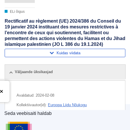
ELi õigus
Rectificatif au règlement (UE) 2024/386 du Conseil du
19 janvier 2024 instituant des mesures restrictives à
l’encontre de ceux qui soutiennent, facilitent ou
permettent des actions violentes du Hamas et du Jihad
islamique palestinien (JO L 386 du 19.1.2024)
Kuidas viidata
Väljaande üksikasjad
Avaldatud:
2024-02-08
Kollektiivautor(id):
Euroopa Liidu Nõukogu
Seda veebisaiti haldab
Teema:
ELi piirav meede
,
füüsiline isik
,
juriidiline isik
,
Euroopa Liidu Väljaannete Talitus
majanduslikud sanktsioonid
,
rahvusvaheline sanktsioon
,