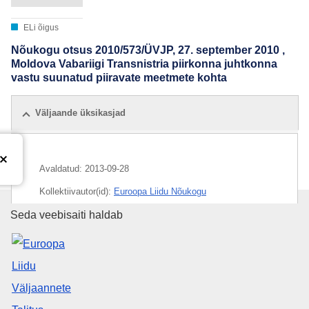
ELi õigus
Nõukogu otsus 2010/573/ÜVJP, 27. september 2010 ,
Moldova Vabariigi Transnistria piirkonna juhtkonna
vastu suunatud piiravate meetmete kohta
Väljaande üksikasjad
Avaldatud:
2013-09-28
Kollektiivautor(id):
Euroopa Liidu Nõukogu
Euroopa Liidu Väljaannete Talit
Seda veebisaiti haldab
CELEX : 02010D0573-20130928
ELI :
dec/2010/573/2013-09-28