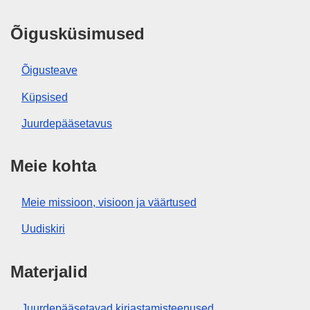
Õigusküsimused
Õigusteave
Küpsised
Juurdepääsetavus
Meie kohta
Meie missioon, visioon ja väärtused
Uudiskiri
Materjalid
Juurdepääsetavad kirjastamisteenused