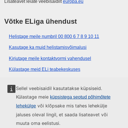
Lisateavet leiate veebisaidilt
europa.eu
Võtke ELiga ühendust
Helistage meile numbril 00 800 6 7 8 9 10 11
Kasutage ka muid helistamisvõimalusi
Kirjutage meile kontaktvormi vahendusel
Külastage meid ELi teabekeskuses
Sotsiaalmeedia
Sellel veebisaidil kasutatakse küpsiseid.
Külastage meie
küpsistega seotud põhimõtete
Otsige ELi sotsiaalmeedia kanaleid
või klõpsake mis tahes lehekülje
lehekülge
jaluses oleval lingil, et saada lisateavet või
ELi institutsioonid ja asutused
muuta oma eelistusi.