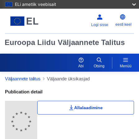
ELi ametlik veebisait
eesti keel
Logi sisse
Euroopa Liidu Väljaannete Talitus
Abi
Otsing
Menüü
Väljaannete talitus
Väljaande üksikasjad
Publication Detail Actions Portlet
Publication detail
Allalaadimine