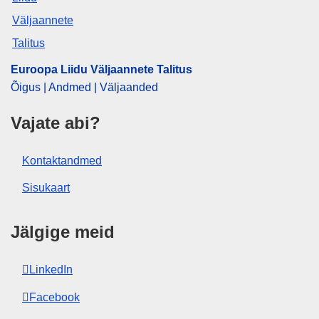
CELEX : 92011E010888
Euroopa Liidu Väljaannete Talitus
Õigus | Andmed | Väljaanded
Vajate abi?
Kontaktandmed
Sisukaart
Jälgige meid
LinkedIn
Facebook