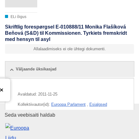
ELi õigus
Skriftlig forespørgsel E-010888/11 Monika Flašíková
Beňová (S&D) til Kommissionen. Tyrkiets fremskridt
med hensyn til asyl
Allalaadimiseks ei ole ühtegi dokumenti.
Väljaande üksikasjad
Avaldatud:
2011-11-25
Kollektiivautor(id):
Euroopa Parlament
,
Esialgsed
andmed
Euroopa Liidu Väljaannete Talit
Seda veebisaiti haldab
Teema:
ebaseaduslik migratsioon
,
Türgi
,
varjupaigaõigus
,
õigusabi
,
ühinemine Euroopa Liiduga