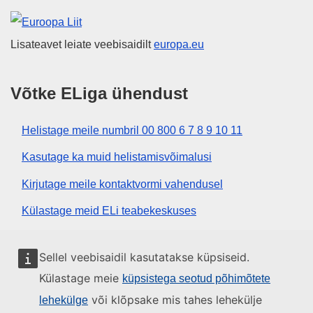
Euroopa Liit
Lisateavet leiate veebisaidilt
europa.eu
Võtke ELiga ühendust
Helistage meile numbril 00 800 6 7 8 9 10 11
Kasutage ka muid helistamisvõimalusi
Kirjutage meile kontaktvormi vahendusel
Külastage meid ELi teabekeskuses
Sotsiaalmeedia
Sellel veebisaidil kasutatakse küpsiseid.
Külastage meie
küpsistega seotud põhimõtete
Otsige ELi sotsiaalmeedia kanaleid
või klõpsake mis tahes lehekülje
lehekülge