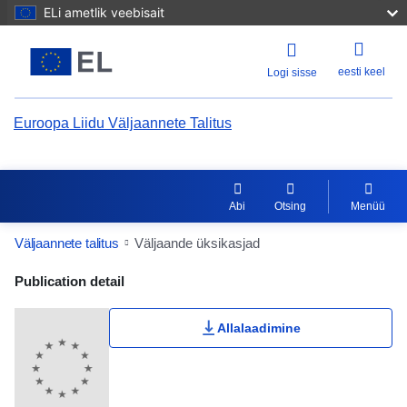
ELi ametlik veebisait
eesti keel
Logi sisse
Euroopa Liidu Väljaannete Talitus
Abi
Otsing
Menüü
Väljaannete talitus
Väljaande üksikasjad
Publication Detail Actions Portlet
Publication detail
Allalaadimine