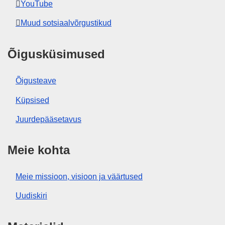
YouTube
Muud sotsiaalvõrgustikud
Õigusküsimused
Õigusteave
Küpsised
Juurdepääsetavus
Meie kohta
Meie missioon, visioon ja väärtused
Uudiskiri