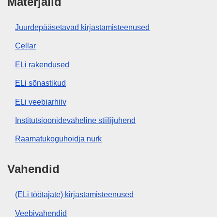
Materjalid
Juurdepääsetavad kirjastamisteenused
Cellar
ELi rakendused
ELi sõnastikud
ELi veebiarhiiv
Institutsioonidevaheline stiilijuhend
Raamatukoguhoidja nurk
Vahendid
(ELi töötajate) kirjastamisteenused
Veebivahendid