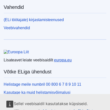
Vahendid
(ELi töötajate) kirjastamisteenused
Veebivahendid
Euroopa Liit
Lisateavet leiate veebisaidilt
europa.eu
Võtke ELiga ühendust
Helistage meile numbril 00 800 6 7 8 9 10 11
Kasutage ka muid helistamisvõimalusi
Kirjutage meile kontaktvormi vahendusel
Sellel veebisaidil kasutatakse küpsiseid.
Külastage meid ELi teabekeskuses