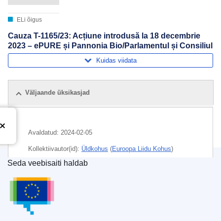
ELi õigus
Cauza T-1165/23: Acțiune introdusă la 18 decembrie
2023 – ePURE și Pannonia Bio/Parlamentul și Consiliul
Kuidas viidata
Väljaande üksikasjad
Avaldatud:
2024-02-05
Kollektiivautor(id):
Üldkohus
(
Euroopa Liidu Kohus
)
Seda veebisaiti haldab
Teema:
biokütus
,
energeetiline põllukultuur
,
Euroopa Liidu Väljaannete Talitus
gaasiheidete vähendamine
,
kasvuhoonegaas
,
laeva
kütteõli
,
meretransport
,
proportsionaalsuse põhimõte
,
võimu kuritarvitamine
,
võrdne kohtlemine
,
õiguskindluse
põhimõte