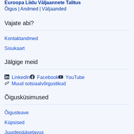
Euroopa Liidu Väljaannete Talitus
CELEX : 62023TN1165
Õigus | Andmed | Väljaanded
ELI :
C/2024/1112/oj
Vajate abi?
OJ : C_202401112
IMMC : REQ-T-1165-2023
Kontaktandmed
Sisukaart
pdfa2a
Jälgige meid
Kuva kõik eksemplarid
LinkedIn
Facebook
YouTube
Muud sotsiaalvõrgustikud
Õigusküsimused
Õigusteave
Küpsised
Juurdepääsetavus