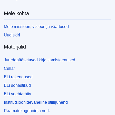
Meie kohta
Meie missioon, visioon ja väärtused
Uudiskiri
Materjalid
Juurdepääsetavad kirjastamisteenused
Cellar
ELi rakendused
ELi sõnastikud
ELi veebiarhiiv
Institutsioonidevaheline stiilijuhend
Raamatukoguhoidja nurk