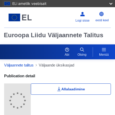
ELi ametlik veebisait
eesti keel
Logi sisse
Euroopa Liidu Väljaannete Talitus
Abi
Otsing
Menüü
Väljaannete talitus
Väljaande üksikasjad
Publication Detail Actions Portlet
Publication detail
Allalaadimine