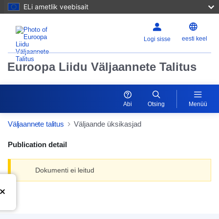
ELi ametlik veebisait
eesti keel
Logi sisse
Euroopa Liidu Väljaannete Talitus
Abi
Otsing
Menüü
Väljaannete talitus
Väljaande üksikasjad
Publication detail
Dokumenti ei leitud