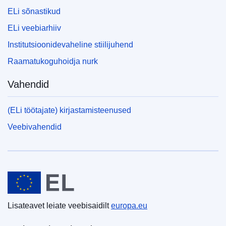
ELi sõnastikud
ELi veebiarhiiv
Institutsioonidevaheline stiilijuhend
Raamatukoguhoidja nurk
Vahendid
(ELi töötajate) kirjastamisteenused
Veebivahendid
Euroopa Liit
Lisateavet leiate veebisaidilt
europa.eu