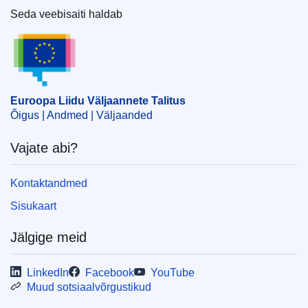
Seda veebisaiti haldab
Euroopa Liidu Väljaannete Talitus
Euroopa Liidu Väljaannete Talitus
Õigus | Andmed | Väljaanded
Vajate abi?
Kontaktandmed
Sisukaart
Jälgige meid
LinkedIn
Facebook
YouTube
Muud sotsiaalvõrgustikud