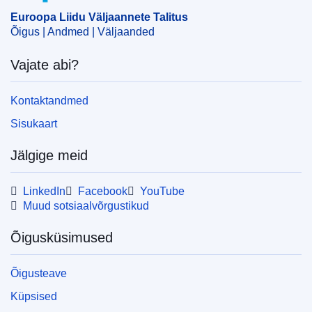
ala
,
õiguskaitse kättesaadavus
,
õigussüsteem
Euroopa Liidu Väljaannete Talitus
CELEX : 52020DC0710
Õigus | Andmed | Väljaanded
IMMC : COM(2020)710 final
Vajate abi?
COMNAT : COM_2020_0710_FIN
Kontaktandmed
Sisukaart
Jälgige meid
LinkedIn
Facebook
YouTube
Muud sotsiaalvõrgustikud
Õigusküsimused
Õigusteave
Küpsised