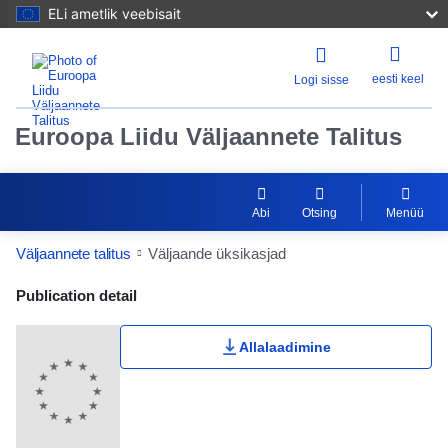
ELi ametlik veebisait
eesti keel
Logi sisse
Euroopa Liidu Väljaannete Talitus
Abi
Otsing
Menüü
Väljaannete talitus
Väljaande üksikasjad
Publication Detail Actions Portlet
Publication detail
Allalaadimine