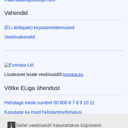
Vahendid
(ELi töötajate) kirjastamisteenused
Veebivahendid
Euroopa Liit
Lisateavet leiate veebisaidilt
europa.eu
Võtke ELiga ühendust
Helistage meile numbril 00 800 6 7 8 9 10 11
Kasutage ka muid helistamisvõimalusi
Kirjutage meile kontaktvormi vahendusel
Sellel veebisaidil kasutatakse küpsiseid.