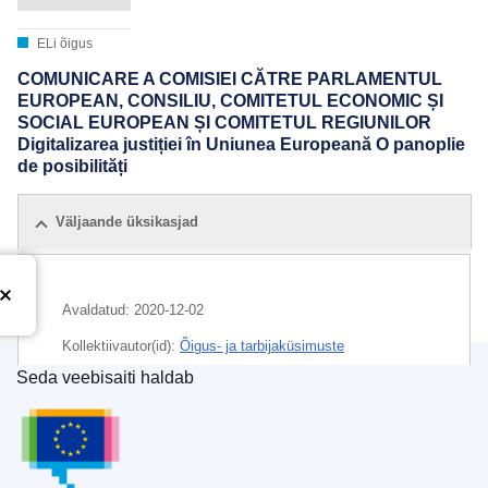
ELi õigus
COMUNICARE A COMISIEI CĂTRE PARLAMENTUL
EUROPEAN, CONSILIU, COMITETUL ECONOMIC ȘI
SOCIAL EUROPEAN ȘI COMITETUL REGIUNILOR
Digitalizarea justiției în Uniunea Europeană O panoplie
de posibilități
Väljaande üksikasjad
Avaldatud:
2020-12-02
Kollektiivautor(id):
Õigus- ja tarbijaküsimuste
peadirektoraat
(
Euroopa Komisjon
)
,
Euroopa Komisjon
Seda veebisaiti haldab
Euroopa Liidu Väljaannete Talitus
Teema:
digiteerimine
,
e-valitsus
,
epideemia
,
kohtualane
koostöö
,
koroonaviirushaigus
,
teabevahetus
,
tehisintellekt
,
vabadusel, turvalisusel ja õigusel rajanev