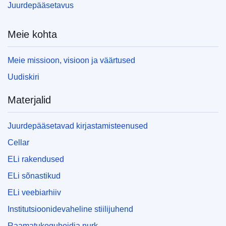
Juurdepääsetavus
Meie kohta
Meie missioon, visioon ja väärtused
Uudiskiri
Materjalid
Juurdepääsetavad kirjastamisteenused
Cellar
ELi rakendused
ELi sõnastikud
ELi veebiarhiiv
Institutsioonidevaheline stiilijuhend
Raamatukoguhoidja nurk