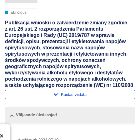
ELi õigus
Publikacja wniosku o zatwierdzenie zmiany zgodnie
z art. 26 ust. 2 rozporządzenia Parlamentu
Europejskiego i Rady (UE) 2019/787 w sprawie
definicji, opisu, prezentacji i etykietowania napojów
spirytusowych, stosowania nazw napojów
spirytusowych w prezentacji i etykietowaniu innych
środków spożywczych, ochrony oznaczeń
geograficznych napojów spirytusowych,
wykorzystywania alkoholu etylowego i destylatów
pochodzenia rolniczego w napojach alkoholowych,
a także uchylającego rozporządzenie (WE) nr 110/2008
Kuidas viidata
Väljaande üksikasjad