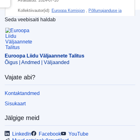
Avaldatud:
2024-07-10
Kollektiivautor(id):
Euroopa Komisjon
,
Põllumajanduse ja
maaelu arengu peadirektoraat
(
Euroopa Komisjon
)
Seda veebisaiti haldab
Euroopa Liidu Väljaannete Talitus
Teema:
Baleaarid
,
Hispaania
,
liköör
,
päritolunimetus
,
põllumajandustoodete kvaliteedikontroll
,
sildistamine
,
tarbijateave
,
tootenimetus
Euroopa Liidu Väljaannete Talitus
CELEX : 52024XC04419
Õigus | Andmed | Väljaanded
ELI :
C/2024/4419/oj
Vajate abi?
OJ : C_202404419
IMMC : C(2024)4794/3477315
Kontaktandmed
Sisukaart
pdfa2a
Kuva kõik eksemplarid
Jälgige meid
LinkedIn
Facebook
YouTube