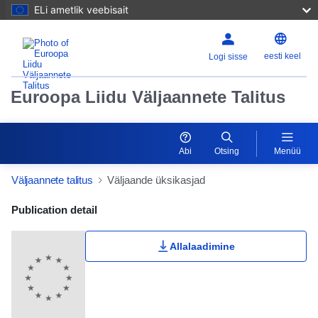
ELi ametlik veebisait
eesti keel
Logi sisse
Euroopa Liidu Väljaannete Talitus
Abi
Otsing
Menüü
Väljaannete talitus
Väljaande üksikasjad
Publication Detail Actions Portlet
Publication detail
Allalaadimine