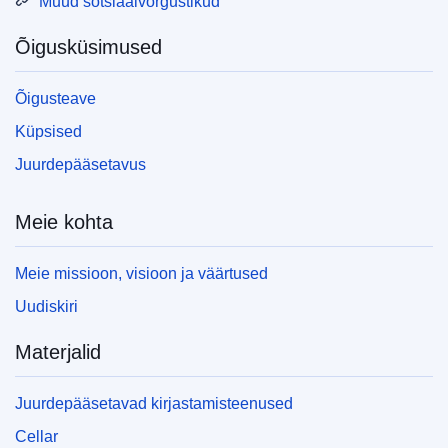
Muud sotsiaalvõrgustikud
Õigusküsimused
Õigusteave
Küpsised
Juurdepääsetavus
Meie kohta
Meie missioon, visioon ja väärtused
Uudiskiri
Materjalid
Juurdepääsetavad kirjastamisteenused
Cellar