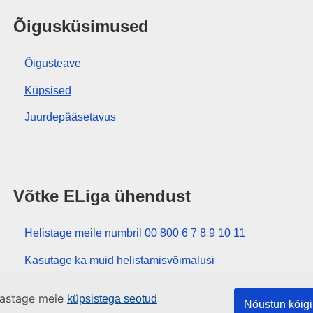
Õigusküsimused
Õigusteave
Küpsised
Juurdepääsetavus
Võtke ELiga ühendust
Helistage meile numbril 00 800 6 7 8 9 10 11
Kasutage ka muid helistamisvõimalusi
Kirjutage meile kontaktvormi vahendusel
ülastage meie
küpsistega seotud
Nõustun kõigi