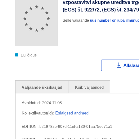
vzpostavitvi skupne ureditve trg
(EGS) št. 922/72, (EGS) št. 234/79
Selle väljaande
uus number on juba ilmunud
ELi õigus
Allalaa
Väljaande üksikasjad
Kõik väljaanded
Avaldatud:
2024-11-08
Kollektiivautor(id):
Esialgsed andmed
EDITION : b2197825-907d-11ef-a130-01aa75ed71a1