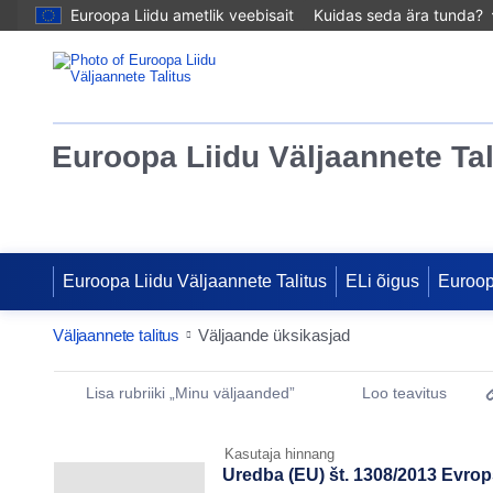
Euroopa Liidu ametlik veebisait
Kuidas seda ära tunda?
Euroopa Liidu Väljaannete Tal
Euroopa Liidu Väljaannete Talitus
ELi õigus
Euroo
Väljaannete talitus
Väljaande üksikasjad
Publication Detail Actions Portlet
Lisa rubriiki „Minu väljaanded”
Loo teavitus
Kasutaja hinnang
Uredba (EU) št. 1308/2013 Evro