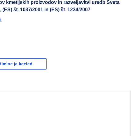
ov kmetijskih proizvodov in razveljavitvi uredb Sveta
, (ES) št. 1037/2001 in (ES) št. 1234/2007
.
dimine ja keeled