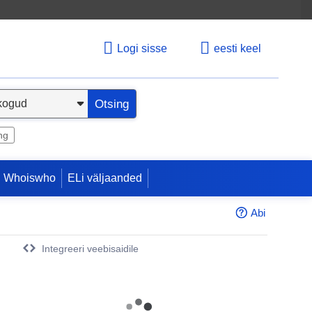
Logi sisse
eesti keel
Otsing
ng
 Whoiswho
ELi väljaanded
Abi
Integreeri veebisaidile