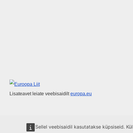
Euroopa Liit
Lisateavet leiate veebisaidilt
europa.eu
Sellel veebisaidil kasutatakse küpsiseid. K