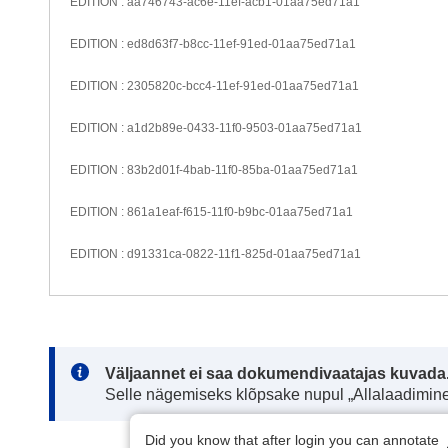
EDITION : aa746743-ac6e-11ef-acb1-01aa75ed71a1
EDITION : ed8d63f7-b8cc-11ef-91ed-01aa75ed71a1
EDITION : 2305820c-bcc4-11ef-91ed-01aa75ed71a1
EDITION : a1d2b89e-0433-11f0-9503-01aa75ed71a1
EDITION : 83b2d01f-4bab-11f0-85ba-01aa75ed71a1
EDITION : 861a1eaf-f615-11f0-b9bc-01aa75ed71a1
EDITION : d91331ca-0822-11f1-825d-01aa75ed71a1
Note:
Väljaannet ei saa dokumendivaatajas kuvada
Selle nägemiseks klõpsake nupul „Allalaadimine
Did you know that after login you can annotate