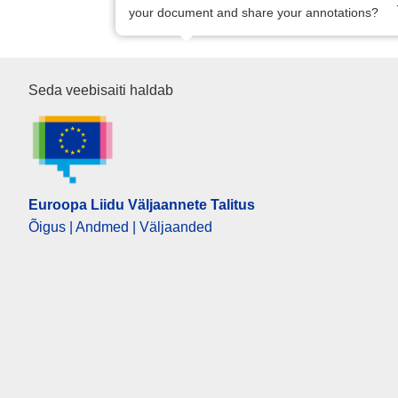
your document and share your annotations?
Euroopa Liidu Väljaannete Tali
Seda veebisaiti haldab
Euroopa Liidu Väljaannete Talitus
Õigus | Andmed | Väljaanded