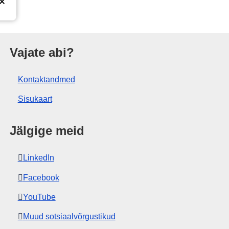
tus
Vajate abi?
Kontaktandmed
Sisukaart
Jälgige meid
LinkedIn
Facebook
YouTube
Muud sotsiaalvõrgustikud