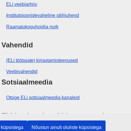
ELi veebiarhiiv
Institutsioonidevaheline stiilijuhend
Raamatukoguhoidja nurk
Vahendid
(ELi töötajate) kirjastamisteenused
Veebivahendid
Sotsiaalmeedia
Otsige ELi sotsiaalmeedia kanaleid
ELi institutsioonid ja asutused
 küpsistega
Nõustun ainult oluliste küpsistega