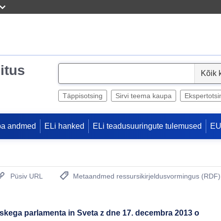
itus
S
e
l
Täppisotsing
Sirvi teema kaupa
Ekspertotsi
e
c
pa andmed
ELi hanked
ELi teadusuuringute tulemused
EU
t
Püsiv URL
Metaandmed ressursikirjeldusvormingus (RDF)
(Avab uue akna)
pskega parlamenta in Sveta z dne 17. decembra 2013 o