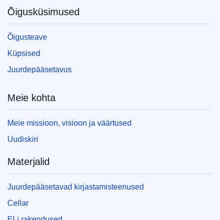
Õigusküsimused
Õigusteave
Küpsised
Juurdepääsetavus
Meie kohta
Meie missioon, visioon ja väärtused
Uudiskiri
Materjalid
Juurdepääsetavad kirjastamisteenused
Cellar
ELi rakendused