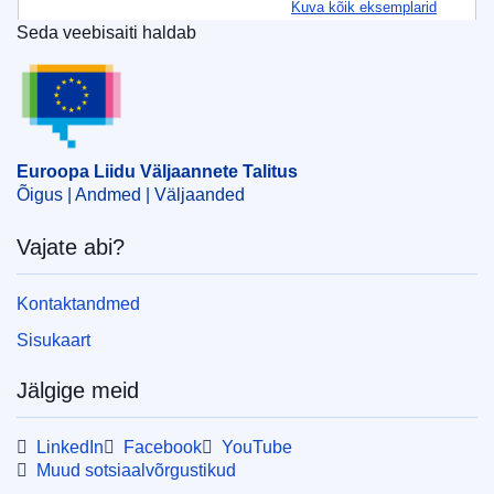
Kuva kõik eksemplarid
Seda veebisaiti haldab
Euroopa Liidu Väljaannete Talitus
Euroopa Liidu Väljaannete Talitus
Õigus | Andmed | Väljaanded
Vajate abi?
Kontaktandmed
Sisukaart
Jälgige meid
LinkedIn
Facebook
YouTube
Muud sotsiaalvõrgustikud