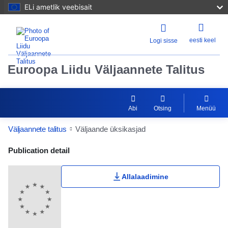
ELi ametlik veebisait
eesti keel
Logi sisse
Euroopa Liidu Väljaannete Talitus
Abi
Otsing
Menüü
Väljaannete talitus
Väljaande üksikasjad
Publication Detail Actions Portlet
Publication detail
Allalaadimine