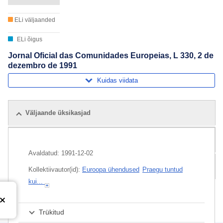
ELi väljaanded
ELi õigus
Jornal Oficial das Comunidades Europeias, L 330, 2 de
dezembro de 1991
Kuidas viidata
Väljaande üksikasjad
Seotud väljaanded
Avaldatud:
1991-12-02
Pakett
Kollektiivautor(id):
Euroopa ühendused
Praegu tuntud
kui...
Trükitud