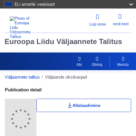
ELi ametlik veebisait
eesti keel
Logi sisse
Euroopa Liidu Väljaannete Talitus
Abi
Otsing
Menüü
Väljaannete talitus
Väljaande üksikasjad
Publication Detail Actions Portlet
Publication detail
Allalaadimine