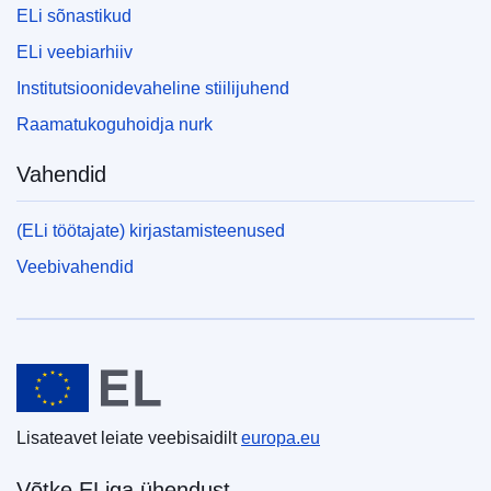
ELi sõnastikud
ELi veebiarhiiv
Institutsioonidevaheline stiilijuhend
Raamatukoguhoidja nurk
Vahendid
(ELi töötajate) kirjastamisteenused
Veebivahendid
Euroopa Liit
Lisateavet leiate veebisaidilt
europa.eu
Võtke ELiga ühendust