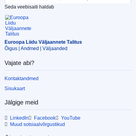
Seda veebisaiti haldab
Teema:
kaubanduse piiramine
,
Liibüa
,
majanduslikud
Euroopa Liidu Väljaannete Talitus
sanktsioonid
,
rahvusvaheline sanktsioon
,
vabaduse
piiramine
CELEX : 52011XG0811(01)
Euroopa Liidu Väljaannete Talitus
OJ : JOC_2011_235_R_0003_01
Õigus | Andmed | Väljaanded
Vajate abi?
Kontaktandmed
Sisukaart
Jälgige meid
LinkedIn
Facebook
YouTube
Muud sotsiaalvõrgustikud