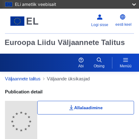
ELi ametlik veebisait
eesti keel
Logi sisse
Euroopa Liidu Väljaannete Talitus
Abi
Otsing
Menüü
Väljaannete talitus
Väljaande üksikasjad
Publication Detail Actions Portlet
Publication detail
Allalaadimine