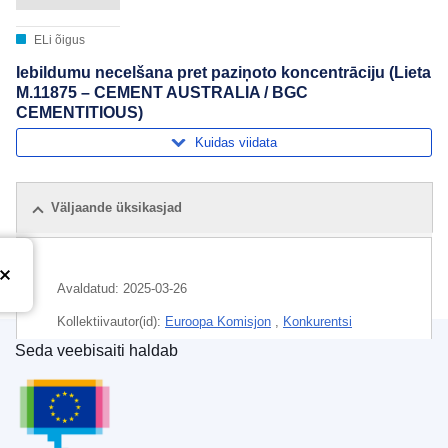
ELi õigus
Iebildumu necelšana pret paziņoto koncentrāciju (Lieta
M.11875 – CEMENT AUSTRALIA / BGC
CEMENTITIOUS)
Kuidas viidata
Väljaande üksikasjad
Avaldatud:
2025-03-26
Kollektiivautor(id):
Euroopa Komisjon
,
Konkurentsi
peadirektoraat
(
Euroopa Komisjon
)
Seda veebisaiti haldab
Euroopa Liidu Väljaannete Talitus
Teema:
ehitusmaterjalid
,
majanduslik kontsentratsioon
,
ühinemise kontroll
CELEX : 52025M11875(01)