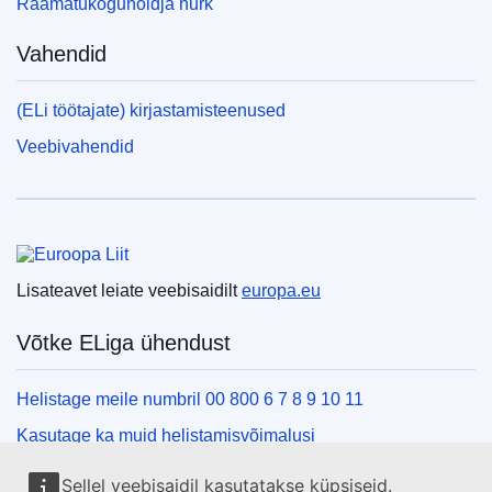
Raamatukoguhoidja nurk
Vahendid
(ELi töötajate) kirjastamisteenused
Veebivahendid
Euroopa Liit
Lisateavet leiate veebisaidilt
europa.eu
Võtke ELiga ühendust
Helistage meile numbril 00 800 6 7 8 9 10 11
Kasutage ka muid helistamisvõimalusi
Kirjutage meile kontaktvormi vahendusel
Sellel veebisaidil kasutatakse küpsiseid.