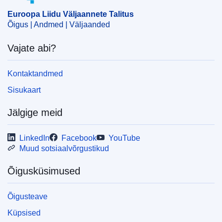
Euroopa Liidu Väljaannete Talitus
ELI :
C/2025/1850/oj
Õigus | Andmed | Väljaanded
OJ : C_202501850
Vajate abi?
IMMC : C(2025)1769/3995588
Kontaktandmed
pdfa2a
Sisukaart
Kuva kõik eksemplarid
Jälgige meid
LinkedIn
Facebook
YouTube
Muud sotsiaalvõrgustikud
Õigusküsimused
Õigusteave
Küpsised