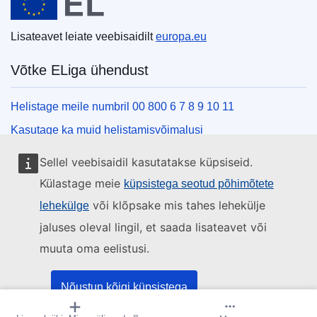
Lisateavet leiate veebisaidilt
europa.eu
Võtke ELiga ühendust
Helistage meile numbril 00 800 6 7 8 9 10 11
Kasutage ka muid helistamisvõimalusi
Kirjutage meile kontaktvormi vahendusel
Sellel veebisaidil kasutatakse küpsiseid.
Külastage meid ELi teabekeskuses
Külastage meie
küpsistega seotud põhimõtete
või klõpsake mis tahes lehekülje
lehekülge
Sotsiaalmeedia
jaluses oleval lingil, et saada lisateavet või
muuta oma eelistusi.
Otsige ELi sotsiaalmeedia kanaleid
ELi institutsioonid ja asutused
Nõustun kõigi küpsistega