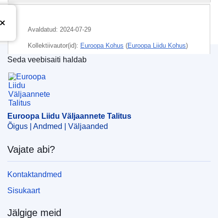
Avaldatud:
2024-07-29
Kollektiivautor(id):
Euroopa Kohus
(
Euroopa Liidu Kohus
)
Seda veebisaiti haldab
Teema:
enammakstud maksusumma tagastamine
,
Euroopa Liidu Väljaannete Talitus
maksukonventsioon
,
maksumaksja
,
maksuõigus
,
topeltmaksustamine
,
tulumaks
,
õigus tõhusale
õiguskaitsevahendile
Euroopa Liidu Väljaannete Talitus
CELEX : 62023CA0380
Õigus | Andmed | Väljaanded
ELI :
C/2024/4567/oj
Vajate abi?
OJ : C_202404567
IMMC : ARR-C-0380-2023
Kontaktandmed
Sisukaart
pdfa2a
Kuva kõik eksemplarid
Jälgige meid