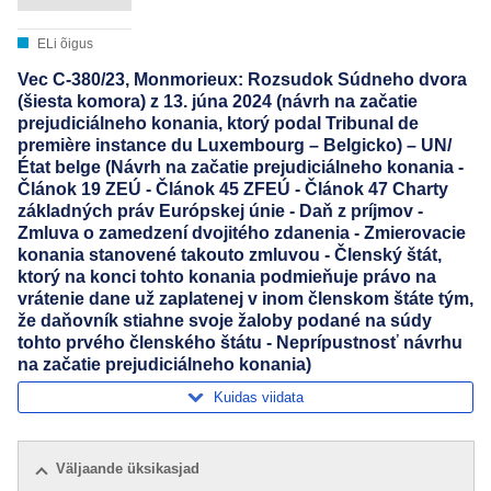
ELi õigus
Vec C-380/23, Monmorieux: Rozsudok Súdneho dvora
(šiesta komora) z 13. júna 2024 (návrh na začatie
prejudiciálneho konania, ktorý podal Tribunal de
première instance du Luxembourg – Belgicko) – UN/
État belge (Návrh na začatie prejudiciálneho konania -
Článok 19 ZEÚ - Článok 45 ZFEÚ - Článok 47 Charty
základných práv Európskej únie - Daň z príjmov -
Zmluva o zamedzení dvojitého zdanenia - Zmierovacie
konania stanovené takouto zmluvou - Členský štát,
ktorý na konci tohto konania podmieňuje právo na
vrátenie dane už zaplatenej v inom členskom štáte tým,
že daňovník stiahne svoje žaloby podané na súdy
tohto prvého členského štátu - Neprípustnosť návrhu
na začatie prejudiciálneho konania)
Kuidas viidata
Väljaande üksikasjad