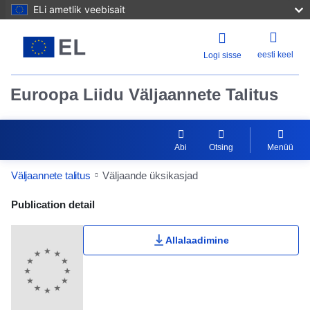
ELi ametlik veebisait
eesti keel
Logi sisse
Euroopa Liidu Väljaannete Talitus
Abi
Otsing
Menüü
Väljaannete talitus
Väljaande üksikasjad
Publication Detail Actions Portlet
Publication detail
Allalaadimine