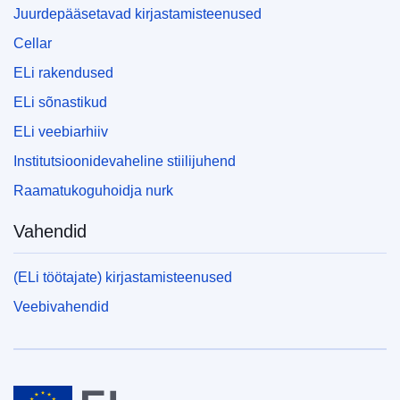
Juurdepääsetavad kirjastamisteenused
Cellar
ELi rakendused
ELi sõnastikud
ELi veebiarhiiv
Institutsioonidevaheline stiilijuhend
Raamatukoguhoidja nurk
Vahendid
(ELi töötajate) kirjastamisteenused
Veebivahendid
Euroopa Liit