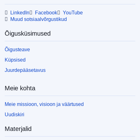
LinkedIn
Facebook
YouTube
Muud sotsiaalvõrgustikud
Õigusküsimused
Õigusteave
Küpsised
Juurdepääsetavus
Meie kohta
Meie missioon, visioon ja väärtused
Uudiskiri
Materjalid