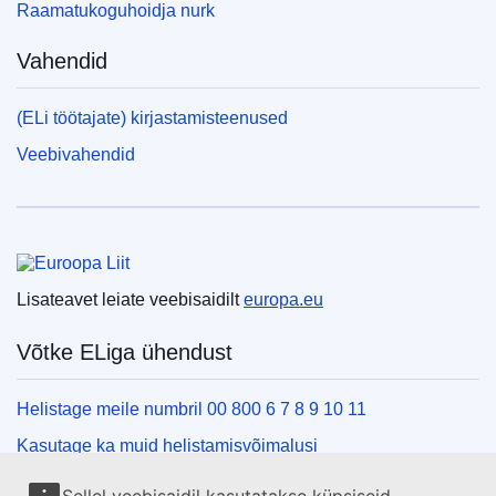
Raamatukoguhoidja nurk
Vahendid
(ELi töötajate) kirjastamisteenused
Veebivahendid
Euroopa Liit
Lisateavet leiate veebisaidilt
europa.eu
Võtke ELiga ühendust
Helistage meile numbril 00 800 6 7 8 9 10 11
Kasutage ka muid helistamisvõimalusi
Kirjutage meile kontaktvormi vahendusel