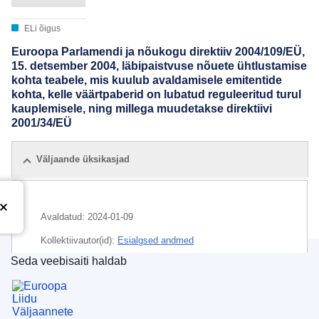
ELi õigus
Euroopa Parlamendi ja nõukogu direktiiv 2004/109/EÜ,
15. detsember 2004, läbipaistvuse nõuete ühtlustamise
kohta teabele, mis kuulub avaldamisele emitentide
kohta, kelle väärtpaberid on lubatud reguleeritud turul
kauplemisele, ning millega muudetakse direktiivi
2001/34/EÜ
Väljaande üksikasjad
Avaldatud:
2024-01-09
Kollektiivautor(id):
Esialgsed andmed
Seda veebisaiti haldab
Euroopa Liidu Väljaannete Talitus