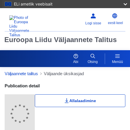
ELi ametlik veebisait
eesti keel
Logi sisse
Euroopa Liidu Väljaannete Talitus
Abi
Otsing
Menüü
Väljaannete talitus
Väljaande üksikasjad
Publication Detail Actions Portlet
Publication detail
Allalaadimine