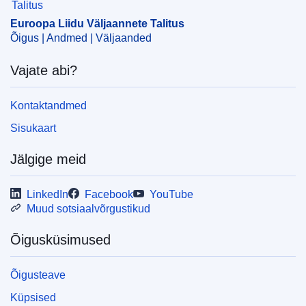
Euroopa Liidu Väljaannete Talitus
Õigus | Andmed | Väljaanded
Vajate abi?
Kontaktandmed
Sisukaart
Jälgige meid
LinkedIn
Facebook
YouTube
Muud sotsiaalvõrgustikud
Õigusküsimused
Õigusteave
Küpsised