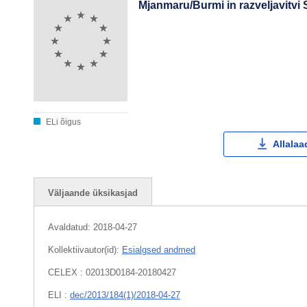
Mjanmaru/Burmi in razveljavitvi
ELi õigus
Allalaa
Väljaande üksikasjad
Avaldatud:
2018-04-27
Kollektiivautor(id):
Esialgsed andmed
CELEX : 02013D0184-20180427
ELI :
dec/2013/184(1)/2018-04-27