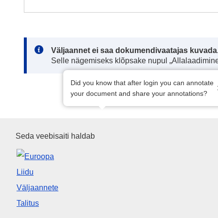
Note:
Väljaannet ei saa dokumendivaatajas kuvada
Selle nägemiseks klõpsake nupul „Allalaadimine
Did you know that after login you can annotate
your document and share your annotations?
Euroopa Liidu Väljaannete Tali
Seda veebisaiti haldab