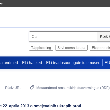
S
e
l
Täppisotsing
Sirvi teema kaupa
Ekspertotsi
e
c
pa andmed
ELi hanked
ELi teadusuuringute tulemused
EU
t
Püsiv URL
Metaandmed ressursikirjeldusvormingus (RDF)
(Avab uue akna)
 22. aprila 2013 o omejevalnih ukrepih proti