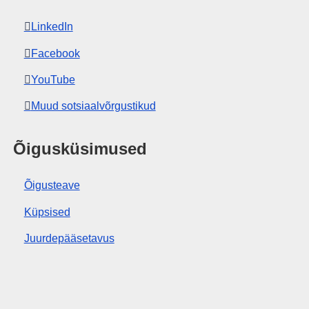
LinkedIn
Facebook
YouTube
Muud sotsiaalvõrgustikud
Õigusküsimused
Õigusteave
Küpsised
Juurdepääsetavus