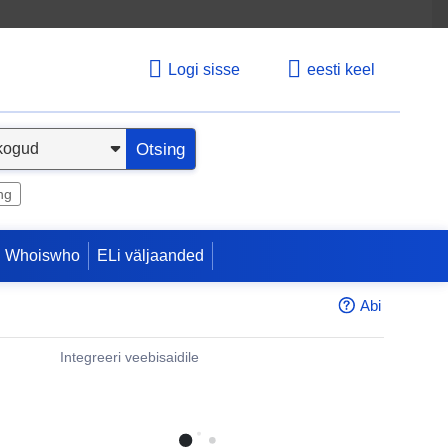
Logi sisse
eesti keel
Otsing
ng
 Whoiswho
ELi väljaanded
Abi
Integreeri veebisaidile