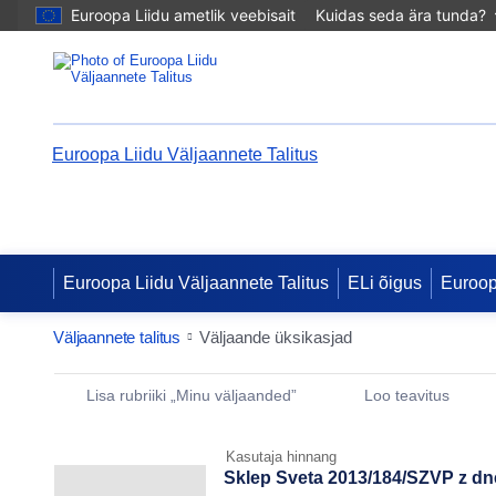
Euroopa Liidu ametlik veebisait
Kuidas seda ära tunda?
Euroopa Liidu Väljaannete Talitus
Euroopa Liidu Väljaannete Talitus
ELi õigus
Euroo
Väljaannete talitus
Väljaande üksikasjad
Publication Detail Actions Portlet
Lisa rubriiki „Minu väljaanded”
Loo teavitus
Kasutaja hinnang
Sklep Sveta 2013/184/SZVP z dne