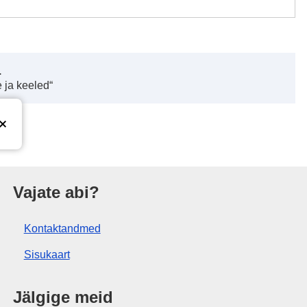
.
 ja keeled“
tus
Vajate abi?
Kontaktandmed
Sisukaart
Jälgige meid