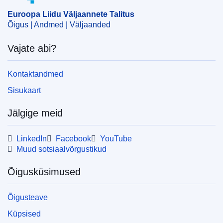
OJ : JOC_2017_233_R_0001
Euroopa Liidu Väljaannete Talitus
Õigus | Andmed | Väljaanded
Vajate abi?
Kontaktandmed
Sisukaart
Jälgige meid
LinkedIn
Facebook
YouTube
Muud sotsiaalvõrgustikud
Õigusküsimused
Õigusteave
Küpsised