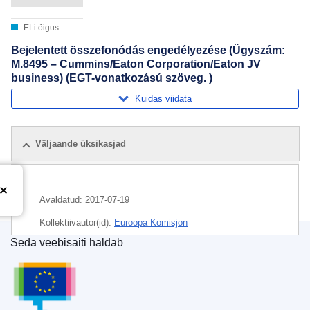
ELi õigus
Bejelentett összefonódás engedélyezése (Ügyszám:
M.8495 – Cummins/Eaton Corporation/Eaton JV
business) (EGT-vonatkozású szöveg. )
Kuidas viidata
Väljaande üksikasjad
Avaldatud:
2017-07-19
Kollektiivautor(id):
Euroopa Komisjon
Seda veebisaiti haldab
Teema:
kommertsveok
,
majanduslik kontsentratsioon
,
Euroopa Liidu Väljaannete Talitus
mootor
,
sõidukiosad
,
ühinemise kontroll
CELEX : 52017M8495