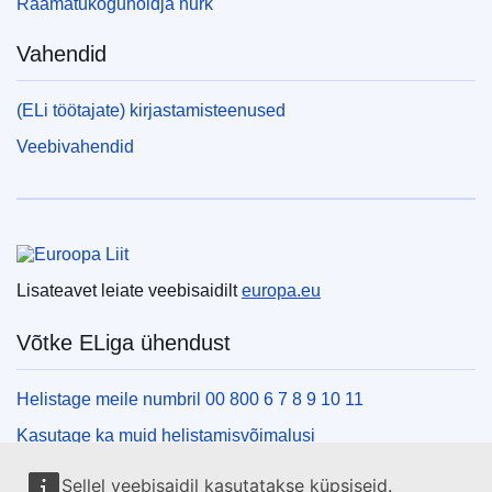
Raamatukoguhoidja nurk
Vahendid
(ELi töötajate) kirjastamisteenused
Veebivahendid
Euroopa Liit
Lisateavet leiate veebisaidilt
europa.eu
Võtke ELiga ühendust
Helistage meile numbril 00 800 6 7 8 9 10 11
Kasutage ka muid helistamisvõimalusi
Kirjutage meile kontaktvormi vahendusel
Sellel veebisaidil kasutatakse küpsiseid.