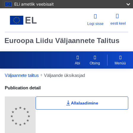
ELi ametlik veebisait
eesti keel
Logi sisse
Euroopa Liidu Väljaannete Talitus
Abi
Otsing
Menüü
Väljaannete talitus
Väljaande üksikasjad
Publication Detail Actions Portlet
Publication detail
Allalaadimine