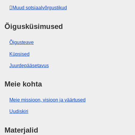
Muud sotsiaalvõrgustikud
Õigusküsimused
Õigusteave
Küpsised
Juurdepääsetavus
Meie kohta
Meie missioon, visioon ja väärtused
Uudiskiri
Materjalid