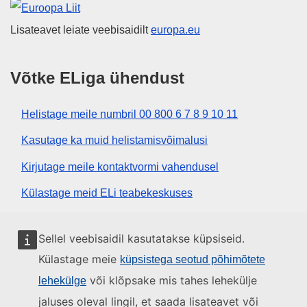
Euroopa Liit
Lisateavet leiate veebisaidilt
europa.eu
Võtke ELiga ühendust
Helistage meile numbril 00 800 6 7 8 9 10 11
Kasutage ka muid helistamisvõimalusi
Kirjutage meile kontaktvormi vahendusel
Külastage meid ELi teabekeskuses
Sotsiaalmeedia
Sellel veebisaidil kasutatakse küpsiseid.
Külastage meie
küpsistega seotud põhimõtete
Otsige ELi sotsiaalmeedia kanaleid
või klõpsake mis tahes lehekülje
lehekülge
jaluses oleval lingil, et saada lisateavet või