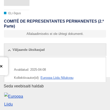
ELi õigus
COMITÉ DE REPRESENTANTES PERMANENTES (2.ª
Parte)
Allalaadimiseks ei ole ühtegi dokumenti.
Väljaande üksikasjad
Avaldatud:
2025-04-08
Kollektiivautor(id):
Euroopa Liidu Nõukogu
Euroopa Liidu Väljaannete Talit
Seda veebisaiti haldab
IMMC : ST 7654 2025 REV 1