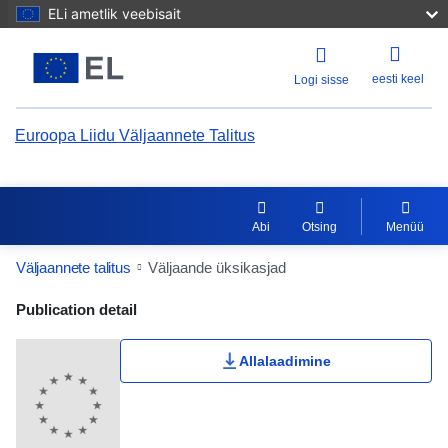
ELi ametlik veebisait
eesti keel
Logi sisse
Euroopa Liidu Väljaannete Talitus
Abi
Otsing
Menüü
Väljaannete talitus
Väljaande üksikasjad
Publication Detail Actions Portlet
Publication detail
Kasutaja hinnang
Allalaadimine