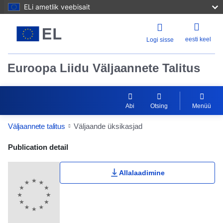
ELi ametlik veebisait
eesti keel
Logi sisse
Euroopa Liidu Väljaannete Talitus
Abi
Otsing
Menüü
Väljaannete talitus
Väljaande üksikasjad
Publication Detail Actions Portlet
Publication detail
Allalaadimine