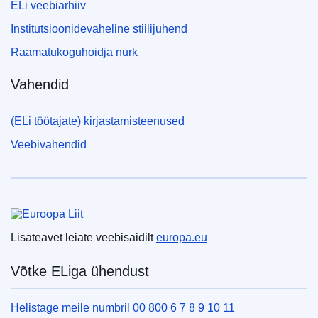
ELi veebiarhiiv
Institutsioonidevaheline stiilijuhend
Raamatukoguhoidja nurk
Vahendid
(ELi töötajate) kirjastamisteenused
Veebivahendid
Euroopa Liit
Lisateavet leiate veebisaidilt
europa.eu
Võtke ELiga ühendust
Helistage meile numbril 00 800 6 7 8 9 10 11