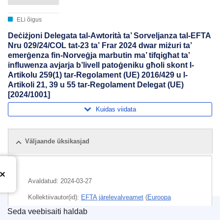
ELi õigus
Deċiżjoni Delegata tal-Awtorità ta’ Sorveljanza tal-EFTA
Nru 029/24/COL tat-23 ta’ Frar 2024 dwar miżuri ta’
emerġenza fin-Norveġja marbutin ma’ tifqigħat ta’
influwenza avjarja b’livell patoġeniku għoli skont l-
Artikolu 259(1) tar-Regolament (UE) 2016/429 u l-
Artikoli 21, 39 u 55 tar-Regolament Delegat (UE)
[2024/1001]
Kuidas viidata
Väljaande üksikasjad
Avaldatud:
2024-03-27
Kollektiivautor(id):
EFTA järelevalveamet
(
Euroopa
Vabakaubanduse Assotsiatsioon
)
Seda veebisaiti haldab