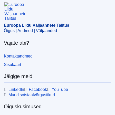
Euroopa Liidu Väljaannete Talitus
Teema:
Euroopa Majanduspiirkond
,
kodulinnud
,
lindude
gripp
,
Norra
,
veterinaarkontroll
CELEX : E2024C0029
Euroopa Liidu Väljaannete Talitus
ELI :
dec_del/2024/1001/oj
Õigus | Andmed | Väljaanded
OJ : L_202401001
Vajate abi?
IMMC : PUB(2024)193/3300949
Kontaktandmed
pdfa2a
Sisukaart
Kuva kõik eksemplarid
Jälgige meid
LinkedIn
Facebook
YouTube
Muud sotsiaalvõrgustikud
Õigusküsimused