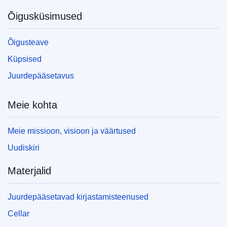
Õigusküsimused
Seda väljaannet saab alla laadida
veebivormingus (PDF) ja trükikvaliteediga
vormingus (PDF/X). Lisateavet selle kohta,
Õigusteave
kuidas oma koopiat ELi väljaannetest printida,
leiate meie korduma kippuvate
küsimuste
Küpsised
rubriigist.
Juurdepääsetavus
Meie kohta
Meie missioon, visioon ja väärtused
Uudiskiri
Materjalid
Juurdepääsetavad kirjastamisteenused
Cellar