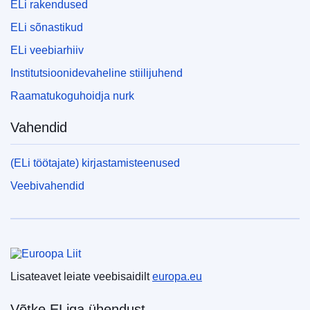
ELi rakendused
ELi sõnastikud
ELi veebiarhiiv
Institutsioonidevaheline stiilijuhend
Raamatukoguhoidja nurk
Vahendid
(ELi töötajate) kirjastamisteenused
Veebivahendid
Euroopa Liit
Lisateavet leiate veebisaidilt
europa.eu
Võtke ELiga ühendust