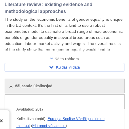
Literature review : existing evidence and
methodological approaches
The study on the ‘economic benefits of gender equality’ is unique
in the EU context. It’s the first of its kind to use a robust
econometric model to estimate a broad range of macroeconomic
benefits of gender equality in several broad areas such as
education, labour market activity and wages. The overall results
of the study show that more gender equality would lead to:
Between 6.3 million and 10.5
Näita rohkem
Kuidas viidata
Väljaande üksikasjad
Seotud väljaanded
Avaldatud:
2017
Kollektiivautor(id):
Euroopa Soolise Võrdõiguslikkuse
Instituut
(
ELi amet või asutus
)