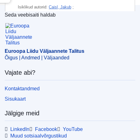
Isiklikud autorid:
Caisl, Jakub
;
Seda veebisaiti haldab
Di Tommaso, Maria Laura
;
Gonzalez-Martinez, Ana
;
Euroopa Liidu Väljaannete Talitus
Grinza, Elena
;
Mantouvalou, Katerina
;
Piazzalunga, Daniela
;
Rossi, Maria Cristina
;
Villosio, Claudia
;
Teemad:
Põhiõigused
,
Majandus – Rahandus
Euroopa Liidu Väljaannete Talitus
Õigus | Andmed | Väljaanded
Teema:
aruanne
,
diskrimineerimisvastane võitlus
,
ELi
riigid
,
majanduslik tagajärg
,
naiste olukord
,
sooline
Vajate abi?
võrdõiguslikkus
,
võrdne kohtlemine
,
võrdne palk
Kontaktandmed
PDF
Sisukaart
Trükitud
Jälgige meid
Released on EU publications website:
2017-05-22
LinkedIn
Facebook
YouTube
Muud sotsiaalvõrgustikud