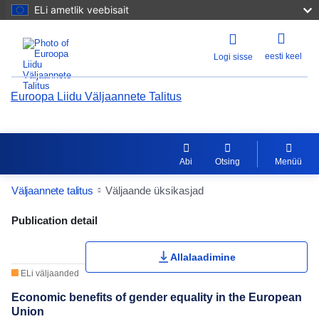
ELi ametlik veebisait
eesti keel
Logi sisse
Euroopa Liidu Väljaannete Talitus
Abi
Otsing
Menüü
Väljaannete talitus
Väljaande üksikasjad
Publication Detail Actions Portlet
Publication detail
Allalaadimine
ELi väljaanded
Economic benefits of gender equality in the European
Union