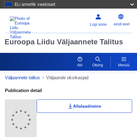
ELi ametlik veebisait
eesti keel
Logi sisse
Euroopa Liidu Väljaannete Talitus
Abi
Otsing
Menüü
Väljaannete talitus
Väljaande üksikasjad
Publication Detail Actions Portlet
Publication detail
Allalaadimine