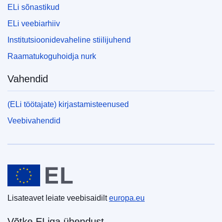
ELi sõnastikud
ELi veebiarhiiv
Institutsioonidevaheline stiilijuhend
Raamatukoguhoidja nurk
Vahendid
(ELi töötajate) kirjastamisteenused
Veebivahendid
Euroopa Liit
Lisateavet leiate veebisaidilt
europa.eu
Võtke ELiga ühendust