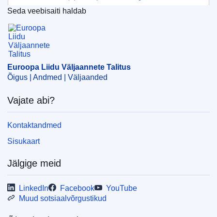
Seda veebisaiti haldab
Teema:
ELi piirav meede
,
füüsiline isik
,
majanduslikud
Euroopa Liidu Väljaannete Talitus
sanktsioonid
,
rahvusvaheline sanktsioon
,
terrorism
CELEX : 52019XG1015(01)
OJ : JOC_2019_349_R_0002
Euroopa Liidu Väljaannete Talitus
Õigus | Andmed | Väljaanded
IMMC : ST 12156 2019 INIT
Vajate abi?
Kontaktandmed
Sisukaart
Jälgige meid
LinkedIn
Facebook
YouTube
Muud sotsiaalvõrgustikud