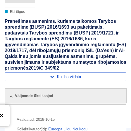
ELi õigus
Pranešimas asmenims, kuriems taikomos Tarybos
sprendime (BUSP) 2016/1693 su pakeitimais,
padarytais Tarybos sprendimu (BUSP) 2019/1721, ir
Tarybos reglamente (ES) 2016/1686, kuris
įgyvendinamas Tarybos įgyvendinimo reglamentu (ES)
2019/1717, dėl ribojamųjų priemonių ISIL (Da’esh) ir Al-
Qaida ir su jomis susijusiems asmenims, grupėms,
susivienijimams ir subjektams numatytos ribojamosios
priemonės2019/C 349/02
Kuidas viidata
Väljaande üksikasjad
Avaldatud:
2019-10-15
Kollektiivautor(id):
Euroopa Liidu Nõukogu