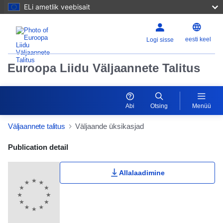
ELi ametlik veebisait
eesti keel
Logi sisse
Euroopa Liidu Väljaannete Talitus
Abi
Otsing
Menüü
Väljaannete talitus
Väljaande üksikasjad
Publication Detail Actions Portlet
Publication detail
Allalaadimine