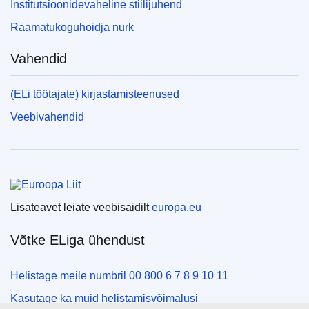
Institutsioonidevaheline stiilijuhend
Raamatukoguhoidja nurk
Vahendid
(ELi töötajate) kirjastamisteenused
Veebivahendid
Euroopa Liit
Lisateavet leiate veebisaidilt
europa.eu
Võtke ELiga ühendust
Helistage meile numbril 00 800 6 7 8 9 10 11
Kasutage ka muid helistamisvõimalusi