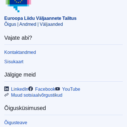
Euroopa Liidu Väljaannete Talitus
Õigus | Andmed | Väljaanded
Vajate abi?
Kontaktandmed
Sisukaart
Jälgige meid
LinkedIn
Facebook
YouTube
Muud sotsiaalvõrgustikud
Õigusküsimused
Õigusteave