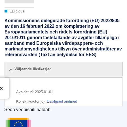
ELi õigus
Kommissionens delegerade förordning (EU) 2022/805
av den 16 februari 2022 om komplettering av
Europaparlamentets och rådets förordning (EU)
2016/1011 genom fastställande av avgifter tillämpliga i
samband med Europeiska värdepappers- och
marknadsmyndighetens tillsyn över administratörer av
referensvärden (Text av betydelse för EES)
Väljaande üksikasjad
Avaldatud:
2025-01-01
Kollektiivautor(id):
Esialgsed andmed
Seda veebisaiti haldab
Euroopa Liidu Väljaannete Talitus