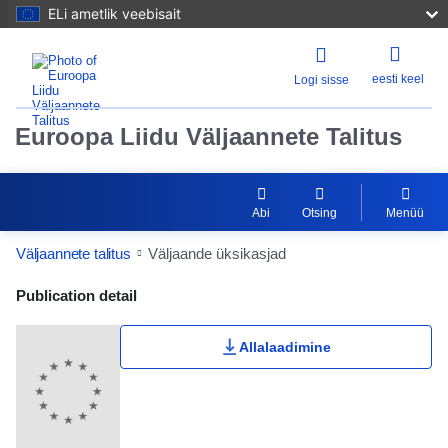
ELi ametlik veebisait
eesti keel
Logi sisse
Euroopa Liidu Väljaannete Talitus
Abi
Otsing
Menüü
Väljaannete talitus
Väljaande üksikasjad
Publication Detail Actions Portlet
Publication detail
Allalaadimine