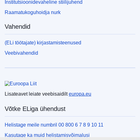
Institutsioonidevaheline stiilijuhend
Raamatukoguhoidja nurk
Vahendid
(ELi töötajate) kirjastamisteenused
Veebivahendid
Euroopa Liit
Lisateavet leiate veebisaidilt
europa.eu
Võtke ELiga ühendust
Helistage meile numbril 00 800 6 7 8 9 10 11
Kasutage ka muid helistamisvõimalusi