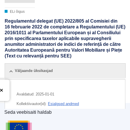
ELi õigus
Regulamentul delegat (UE) 2022/805 al Comisiei din
16 februarie 2022 de completare a Regulamentului (UE)
2016/1011 al Parlamentului European și al Consiliului
prin specificarea taxelor aplicabile supravegherii
anumitor administratori de indici de referință de către
Autoritatea Europeană pentru Valori Mobiliare și Piețe
(Text cu relevanță pentru SEE)
Väljaande üksikasjad
Avaldatud:
2025-01-01
Kollektiivautor(id):
Esialgsed andmed
Seda veebisaiti haldab
Euroopa Liidu Väljaannete Talitus