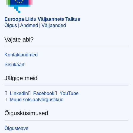
Euroopa Liidu Väljaannete Talitus
Õigus | Andmed | Väljaanded
Vajate abi?
Kontaktandmed
Sisukaart
Jälgige meid
LinkedIn
Facebook
YouTube
Muud sotsiaalvõrgustikud
Õigusküsimused
Õigusteave