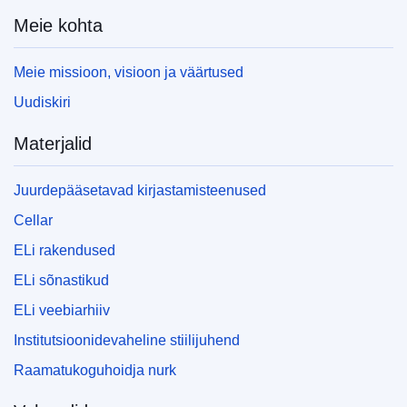
Meie kohta
Meie missioon, visioon ja väärtused
Uudiskiri
Materjalid
Juurdepääsetavad kirjastamisteenused
Cellar
ELi rakendused
ELi sõnastikud
ELi veebiarhiiv
Institutsioonidevaheline stiilijuhend
Raamatukoguhoidja nurk