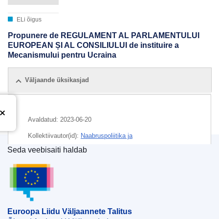
ELi õigus
Propunere de REGULAMENT AL PARLAMENTULUI
EUROPEAN ȘI AL CONSILIULUI de instituire a
Mecanismului pentru Ucraina
Väljaande üksikasjad
Avaldatud:
2023-06-20
Kollektiivautor(id):
Naabruspoliitika ja
laienemisläbirääkimiste peadirektoraat
(
Euroopa
Seda veebisaiti haldab
Komisjon
)
Praegu tuntud kui...
,
Euroopa Komisjon
Euroopa Liidu Väljaannete Talitus
Teema:
ELi abi
,
ELi investeering
,
Euroopa integratsioon
,
Euroopa naabruspoliitika
,
finantsstabiilsus
,
investeeringutoetus
,
majanduse ümberkujundamine
,
Euroopa Liidu Väljaannete Talitus
makromajanduslik finantsabi
,
Ukraina
,
ühinemiseelne