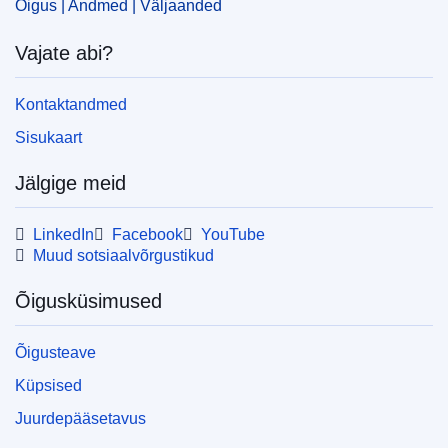
Õigus | Andmed | Väljaanded
abi
Vajate abi?
CELEX : 52023PC0338
IMMC : COM(2023)338 final
Kontaktandmed
COMNAT : COM_2023_0338_FIN
Sisukaart
Jälgige meid
LinkedIn
Facebook
YouTube
Muud sotsiaalvõrgustikud
Õigusküsimused
Õigusteave
Küpsised
Juurdepääsetavus