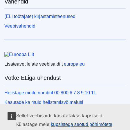
Vahendid
(ELi töötajate) kirjastamisteenused
Veebivahendid
Euroopa Liit
Lisateavet leiate veebisaidilt
europa.eu
Võtke ELiga ühendust
Helistage meile numbril 00 800 6 7 8 9 10 11
Kasutage ka muid helistamisvõimalusi
Kirjutage meile kontaktvormi vahendusel
Sellel veebisaidil kasutatakse küpsiseid.
Külastage meid ELi teabekeskuses
Külastage meie
küpsistega seotud põhimõtete