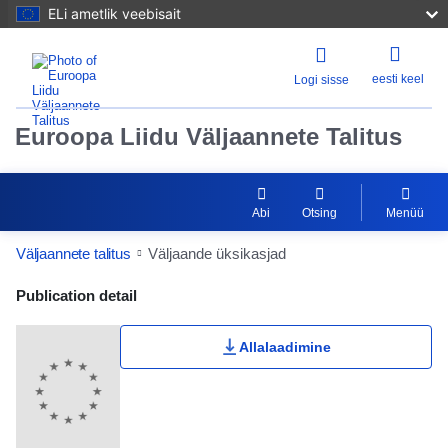
ELi ametlik veebisait
eesti keel
Logi sisse
Euroopa Liidu Väljaannete Talitus
Abi
Otsing
Menüü
Väljaannete talitus
Väljaande üksikasjad
Publication Detail Actions Portlet
Publication detail
Allalaadimine