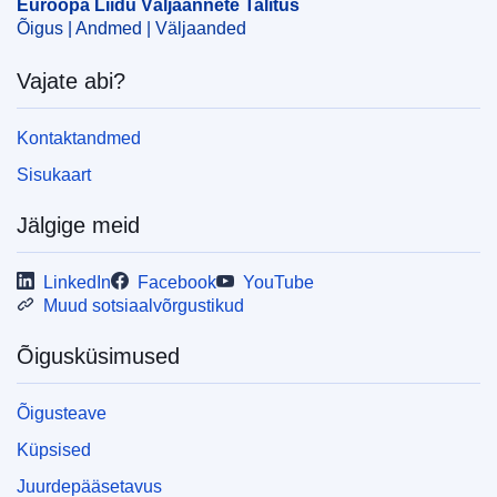
Euroopa Liidu Väljaannete Talitus
Õigus | Andmed | Väljaanded
Vajate abi?
Kontaktandmed
Sisukaart
Jälgige meid
LinkedIn
Facebook
YouTube
Muud sotsiaalvõrgustikud
Õigusküsimused
Õigusteave
Küpsised
Juurdepääsetavus