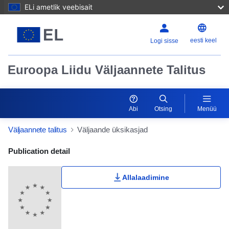
ELi ametlik veebisait
eesti keel
Logi sisse
Euroopa Liidu Väljaannete Talitus
Abi
Otsing
Menüü
Väljaannete talitus
Väljaande üksikasjad
Publication Detail Actions Portlet
Publication detail
Allalaadimine