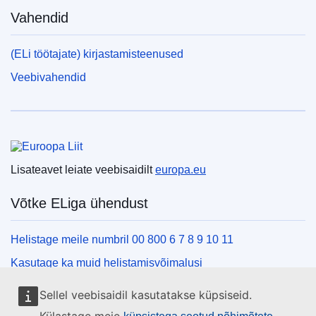
Vahendid
(ELi töötajate) kirjastamisteenused
Veebivahendid
Euroopa Liit
Lisateavet leiate veebisaidilt
europa.eu
Võtke ELiga ühendust
Helistage meile numbril 00 800 6 7 8 9 10 11
Kasutage ka muid helistamisvõimalusi
Kirjutage meile kontaktvormi vahendusel
Sellel veebisaidil kasutatakse küpsiseid.
Külastage meid ELi teabekeskuses