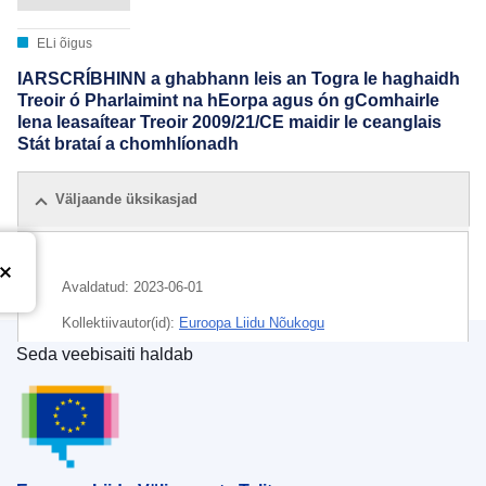
ELi õigus
IARSCRÍBHINN a ghabhann leis an Togra le haghaidh
Treoir ó Pharlaimint na hEorpa agus ón gComhairle
lena leasaítear Treoir 2009/21/CE maidir le ceanglais
Stát brataí a chomhlíonadh
Väljaande üksikasjad
Avaldatud:
2023-06-01
Kollektiivautor(id):
Euroopa Liidu Nõukogu
Seda veebisaiti haldab
IMMC : ST 10103 2023 ADD 1
Euroopa Liidu Väljaannete Talitus