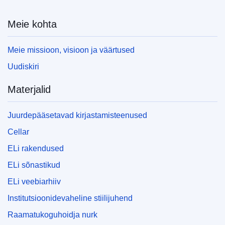
Meie kohta
Meie missioon, visioon ja väärtused
Uudiskiri
Materjalid
Juurdepääsetavad kirjastamisteenused
Cellar
ELi rakendused
ELi sõnastikud
ELi veebiarhiiv
Institutsioonidevaheline stiilijuhend
Raamatukoguhoidja nurk