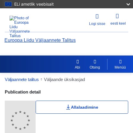
ELi ametlik veebisait
eesti keel
Logi sisse
Euroopa Liidu Väljaannete Talitus
Abi
Otsing
Menüü
Väljaannete talitus
Väljaande üksikasjad
Publication Detail Actions Portlet
Publication detail
Kasutaja hinnang
Allalaadimine