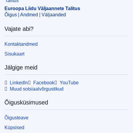
Euroopa Liidu Väljaannete Talitus
Õigus | Andmed | Väljaanded
Vajate abi?
Kontaktandmed
Sisukaart
Jälgige meid
LinkedIn
Facebook
YouTube
Muud sotsiaalvõrgustikud
Õigusküsimused
Õigusteave
Küpsised