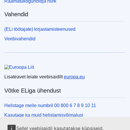
Raamatukoguhoidja nurk
Vahendid
(ELi töötajate) kirjastamisteenused
Veebivahendid
Euroopa Liit
Lisateavet leiate veebisaidilt
europa.eu
Võtke ELiga ühendust
Helistage meile numbril 00 800 6 7 8 9 10 11
Kasutage ka muid helistamisvõimalusi
Kirjutage meile kontaktvormi vahendusel
Sellel veebisaidil kasutatakse küpsiseid.