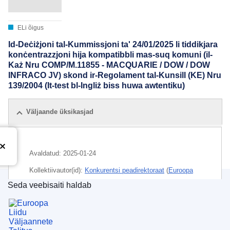
ELi õigus
Id-Deċiżjoni tal-Kummissjoni ta' 24/01/2025 li tiddikjara
konċentrazzjoni hija kompatibbli mas-suq komuni (il-
Każ Nru COMP/M.11855 - MACQUARIE / DOW / DOW
INFRACO JV) skond ir-Regolament tal-Kunsill (KE) Nru
139/2004 (It-test bl-Ingliż biss huwa awtentiku)
Väljaande üksikasjad
Avaldatud:
2025-01-24
Kollektiivautor(id):
Konkurentsi peadirektoraat
(
Euroopa
Komisjon
)
,
Euroopa Komisjon
Seda veebisaiti haldab
Euroopa Liidu Väljaannete Talitus
CELEX : 32025M11855
IMMC : M.11855