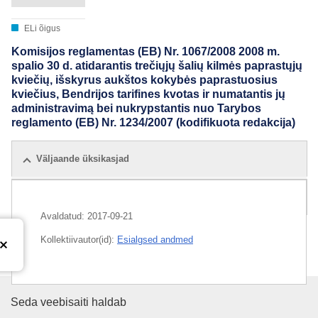
ELi õigus
Komisijos reglamentas (EB) Nr. 1067/2008 2008 m.
spalio 30 d. atidarantis trečiųjų šalių kilmės paprastųjų
kviečių, išskyrus aukštos kokybės paprastuosius
kviečius, Bendrijos tarifines kvotas ir numatantis jų
administravimą bei nukrypstantis nuo Tarybos
reglamento (EB) Nr. 1234/2007 (kodifikuota redakcija)
Väljaande üksikasjad
Kõik väljaanded
Avaldatud:
2017-09-21
Kollektiivautor(id):
Esialgsed andmed
Euroopa Liidu Väljaannete Talit
Seda veebisaiti haldab