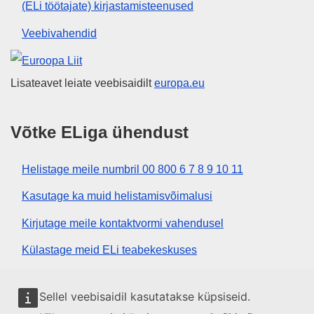
(ELi töötajate) kirjastamisteenused
Veebivahendid
Euroopa Liit
Lisateavet leiate veebisaidilt
europa.eu
Võtke ELiga ühendust
Helistage meile numbril 00 800 6 7 8 9 10 11
Kasutage ka muid helistamisvõimalusi
Kirjutage meile kontaktvormi vahendusel
Külastage meid ELi teabekeskuses
Sotsiaalmeedia
Sellel veebisaidil kasutatakse küpsiseid.