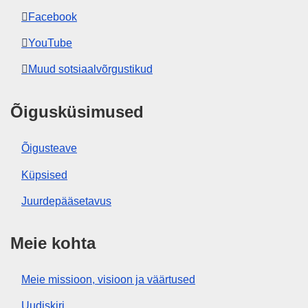
Facebook
YouTube
Muud sotsiaalvõrgustikud
Õigusküsimused
Õigusteave
Küpsised
Juurdepääsetavus
Meie kohta
Meie missioon, visioon ja väärtused
Uudiskiri