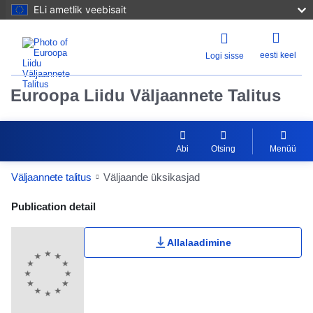
ELi ametlik veebisait
eesti keel
Logi sisse
Euroopa Liidu Väljaannete Talitus
Abi
Otsing
Menüü
Väljaannete talitus
Väljaande üksikasjad
Publication Detail Actions Portlet
Publication detail
Allalaadimine