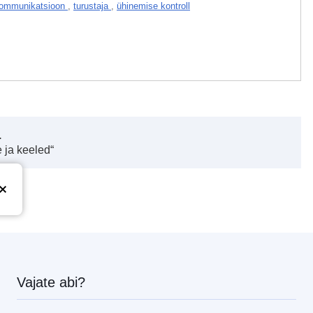
kommunikatsioon
,
turustaja
,
ühinemise kontroll
.
 ja keeled“
Vajate abi?