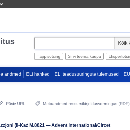
itus
S
e
l
Täppisotsing
Sirvi teema kaupa
Ekspertotsi
e
c
pa andmed
ELi hanked
ELi teadusuuringute tulemused
EU
t
Püsiv URL
Metaandmed ressursikirjeldusvormingus (RDF)
(Avab uue akna)
azzjoni (Il-Każ M.8821 — Advent International/Circet