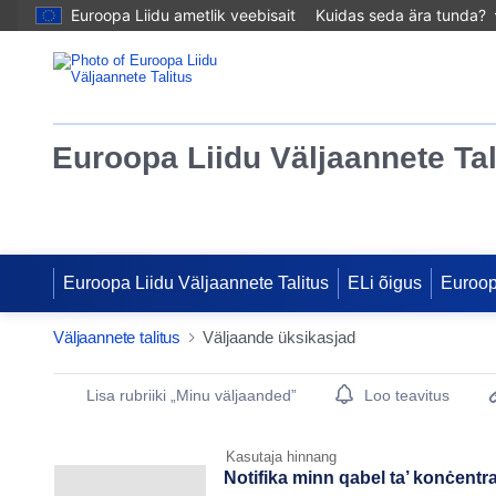
Euroopa Liidu ametlik veebisait
Kuidas seda ära tunda?
Euroopa Liidu Väljaannete Tal
Euroopa Liidu Väljaannete Talitus
ELi õigus
Euroo
Väljaannete talitus
Väljaande üksikasjad
Publication Detail Actions Portlet
Lisa rubriiki „Minu väljaanded”
Loo teavitus
Kasutaja hinnang
Notifika minn qabel ta’ konċentr