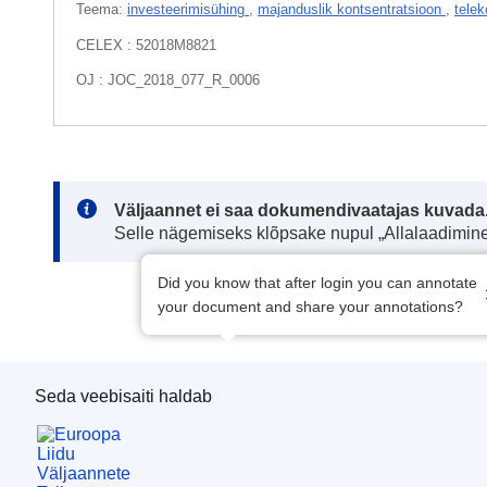
Teema:
investeerimisühing
,
majanduslik kontsentratsioon
,
tele
CELEX : 52018M8821
OJ : JOC_2018_077_R_0006
Note:
Väljaannet ei saa dokumendivaatajas kuvada
Selle nägemiseks klõpsake nupul „Allalaadimine
Did you know that after login you can annotate
your document and share your annotations?
Seda veebisaiti haldab
Euroopa Liidu Väljaannete Talitus