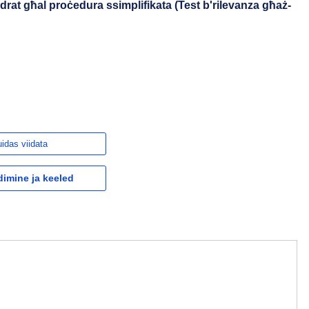
sidrat għal proċedura ssimplifikata (Test b'rilevanza għaż-
idas viidata
dimine ja keeled