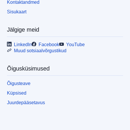
Kontaktandmed
Sisukaart
Jälgige meid
LinkedIn
Facebook
YouTube
Muud sotsiaalvõrgustikud
Õigusküsimused
Õigusteave
Küpsised
Juurdepääsetavus