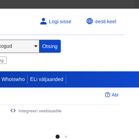
Logi sisse
eesti keel
Otsing
ng
 Whoiswho
ELi väljaanded
Abi
Integreeri veebisaidile