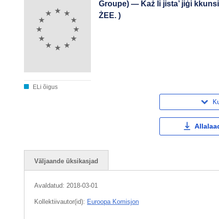
Groupe) — Każ li jista’ jiġi kkun
ŻEE. )
ELi õigus
Ku
Allalaa
Väljaande üksikasjad
Avaldatud:
2018-03-01
Kollektiivautor(id):
Euroopa Komisjon