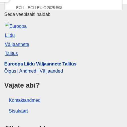
ECLI : ECLI:EU:C:2025:598
Euroopa Liidu Väljaannete Talit
Seda veebisaiti haldab
Euroopa Liidu Väljaannete Talitus
Õigus | Andmed | Väljaanded
Vajate abi?
Kontaktandmed
Sisukaart