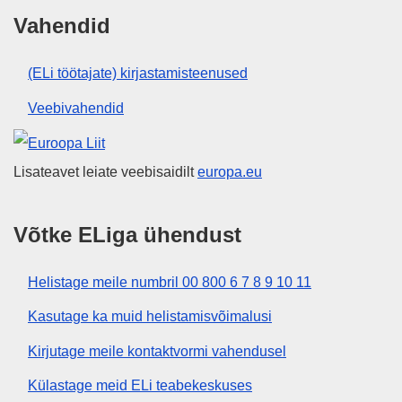
Vahendid
(ELi töötajate) kirjastamisteenused
Veebivahendid
Euroopa Liit
Lisateavet leiate veebisaidilt
europa.eu
Võtke ELiga ühendust
Helistage meile numbril 00 800 6 7 8 9 10 11
Kasutage ka muid helistamisvõimalusi
Kirjutage meile kontaktvormi vahendusel
Külastage meid ELi teabekeskuses