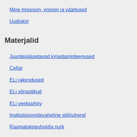
Meie missioon, visioon ja väärtused
Uudiskiri
Materjalid
Juurdepääsetavad kirjastamisteenused
Cellar
ELi rakendused
ELi sõnastikud
ELi veebiarhiiv
Institutsioonidevaheline stiilijuhend
Raamatukoguhoidja nurk