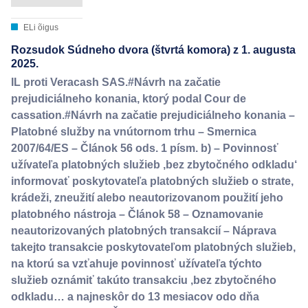
ELi õigus
Rozsudok Súdneho dvora (štvrtá komora) z 1. augusta
2025.
IL proti Veracash SAS.#Návrh na začatie
prejudiciálneho konania, ktorý podal Cour de
cassation.#Návrh na začatie prejudiciálneho konania –
Platobné služby na vnútornom trhu – Smernica
2007/64/ES – Článok 56 ods. 1 písm. b) – Povinnosť
užívateľa platobných služieb ‚bez zbytočného odkladu‘
informovať poskytovateľa platobných služieb o strate,
krádeži, zneužití alebo neautorizovanom použití jeho
platobného nástroja – Článok 58 – Oznamovanie
neautorizovaných platobných transakcií – Náprava
takejto transakcie poskytovateľom platobných služieb,
na ktorú sa vzťahuje povinnosť užívateľa týchto
služieb oznámiť takúto transakciu ‚bez zbytočného
odkladu… a najneskôr do 13 mesiacov odo dňa