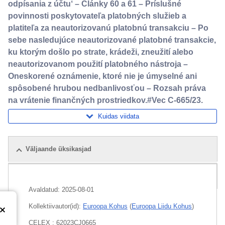
odpísania z účtu‘ – Články 60 a 61 – Príslušné
povinnosti poskytovateľa platobných služieb a
platiteľa za neautorizovanú platobnú transakciu – Po
sebe nasledujúce neautorizované platobné transakcie,
ku ktorým došlo po strate, krádeži, zneužití alebo
neautorizovanom použití platobného nástroja –
Oneskorené oznámenie, ktoré nie je úmyselné ani
spôsobené hrubou nedbanlivosťou – Rozsah práva
na vrátenie finančných prostriedkov.#Vec C-665/23.
Kuidas viidata
Väljaande üksikasjad
Pakett
Avaldatud:
2025-08-01
Kollektiivautor(id):
Euroopa Kohus
(
Euroopa Liidu Kohus
)
CELEX : 62023CJ0665