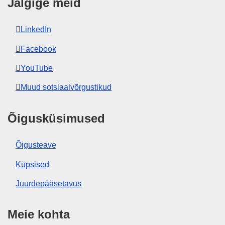
Jälgige meid
LinkedIn
Facebook
YouTube
Muud sotsiaalvõrgustikud
Õigusküsimused
Õigusteave
Küpsised
Juurdepääsetavus
Meie kohta