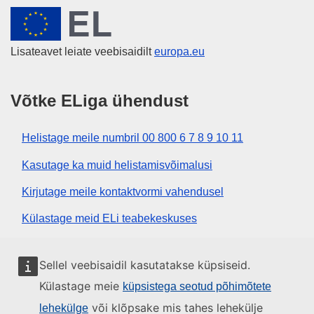
Euroopa Liit
Lisateavet leiate veebisaidilt
europa.eu
Võtke ELiga ühendust
Helistage meile numbril 00 800 6 7 8 9 10 11
Kasutage ka muid helistamisvõimalusi
Kirjutage meile kontaktvormi vahendusel
Külastage meid ELi teabekeskuses
Sotsiaalmeedia
Sellel veebisaidil kasutatakse küpsiseid.
Külastage meie
küpsistega seotud põhimõtete
Otsige ELi sotsiaalmeedia kanaleid
või klõpsake mis tahes lehekülje
lehekülge