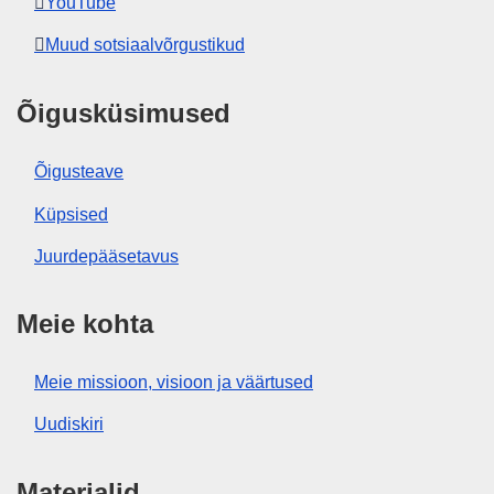
YouTube
Muud sotsiaalvõrgustikud
Õigusküsimused
Õigusteave
Küpsised
Juurdepääsetavus
Meie kohta
Meie missioon, visioon ja väärtused
Uudiskiri
Materjalid