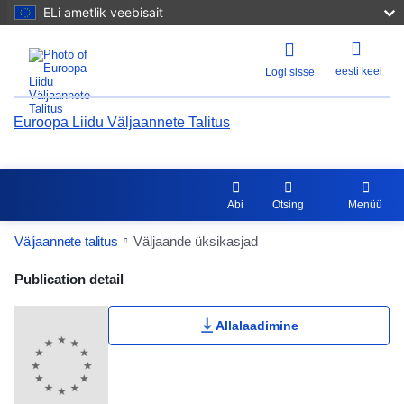
ELi ametlik veebisait
eesti keel
Logi sisse
Euroopa Liidu Väljaannete Talitus
Abi
Otsing
Menüü
Väljaannete talitus
Väljaande üksikasjad
Publication Detail Actions Portlet
Publication detail
Kasutaja hinnang
Allalaadimine