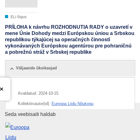
ELi õigus
PRÍLOHA k návrhu ROZHODNUTIA RADY o uzavretí v
mene Únie Dohody medzi Európskou úniou a Srbskou
republikou týkajúcej sa operačných činností
vykonávaných Európskou agentúrou pre pohraničnú
a pobrežnú stráž v Srbskej republike
Väljaande üksikasjad
Avaldatud:
2024-10-15
Kollektiivautor(id):
Euroopa Liidu Nõukogu
Euroopa Liidu Väljaannete Talit
Seda veebisaiti haldab
IMMC : ST 7900 2024 ADD 1 REV 1